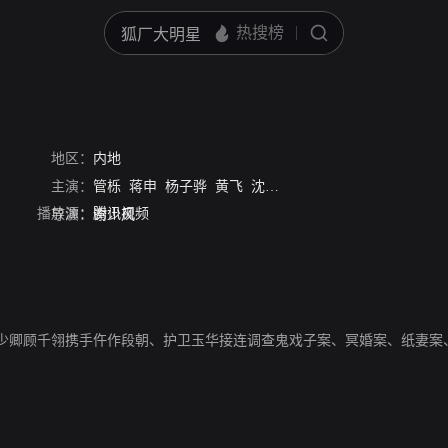
地区：
内地
主演：
管栎
蒋申
杨子骅
黄飞
沈雪炜
龙溢溢
杜乐
田凯
李
播放源：
腾讯视频
导演：
谢少风
少卿顾千翎携手仵作段朝、护卫玉华接连调查鬼戏子案、冥婚案、纸妻案