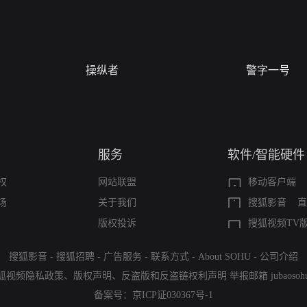
操纵者
警字一号
服务
软件/智能硬件
权
网站联盟
移动客户端
场
关于我们
搜狐影音
直
版权投诉
搜狐视频TV
搜狐影音
-
搜狐招聘
-
广告服务
-
联系方式
-
About SOHU
-
公司介绍
狐视频隐私政策
、
版权声明
、
反盗版和反盗链权利声明
举报邮箱
jubaoso
备案号：
京ICP证030367号-1