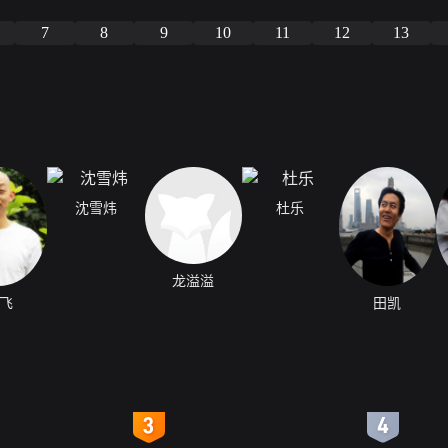
7
8
9
10
11
12
13
沈雪炜
杜乐
龙溢溢
飞
田凯
4
5