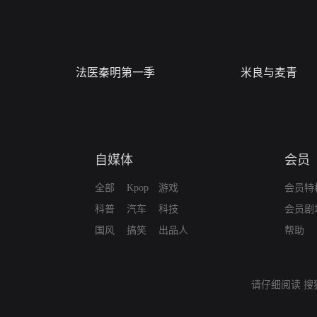
法医秦明第一季
米良与麦青
自媒体
会员
全部
Kpop
游戏
会员特
科普
汽车
科技
会员剧
国风
搞笑
出品人
帮助
请仔细阅读
搜