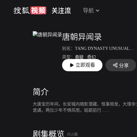
导航
唐朝异闻录
别名：
TANG DYNASTY UNUSUAL NEWS RECORD
类型：
悬疑
/
奇幻
立即观看
分享
上映：
2024-07-18
简介
大唐宝历年间，长安城内暗影潜藏、怪事频发，大理寺
诡谲，两位少年不惧风雨，砥砺前行……
剧集概览
共20集