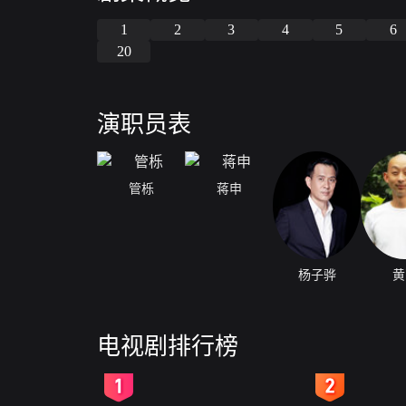
1
2
3
4
5
6
20
演职员表
管栎
蒋申
杨子骅
黄
电视剧排行榜
2
3