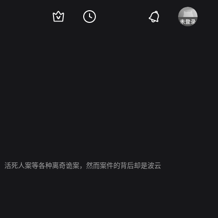
洋
王笑龙
梁洁
王岗
朱旻昕
吴春怡
张明明
岳冬峰
黄伟
傲蕾
祝昕愿
、活死人案等各种离奇诡案，然而案件的背后却是波云