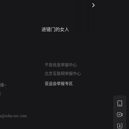
进错门的女人
请君入梦
网络暴力有害信息举报
不良信息举报中心
12318 文化市场举报
北京互联网举报中心
算法推荐专项举报
亚运会举报专区
播+
涉历史虚无举报
版
网络谣言信息专项
涉政举报入口
涉未成年人举报
hu@sohu-inc.com
清朗自媒体乱象举报
涉民族宗教有害信息举报