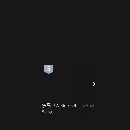
6
7
禁忌（A Story Of The South
火球（Ball 
Seas）