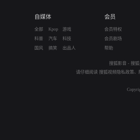
自媒体
会员
全部
Kpop
游戏
会员特权
科普
汽车
科技
会员剧场
国风
搞笑
出品人
帮助
搜狐影音
-
搜狐
请仔细阅读
搜狐视频隐私政策
、
Copyri