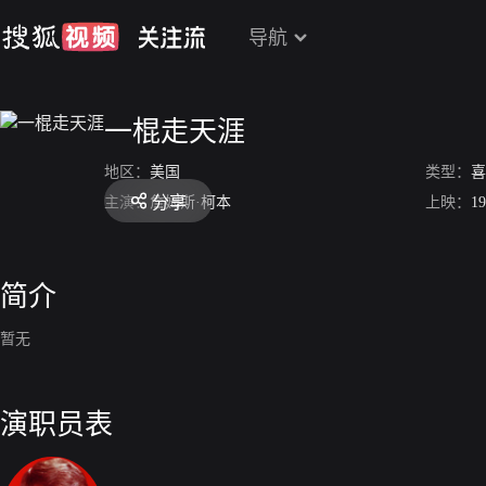
导航
一棍走天涯
地区：
美国
类型：
喜
分享
主演：
詹姆斯·柯本
上映：
19
简介
暂无
演职员表