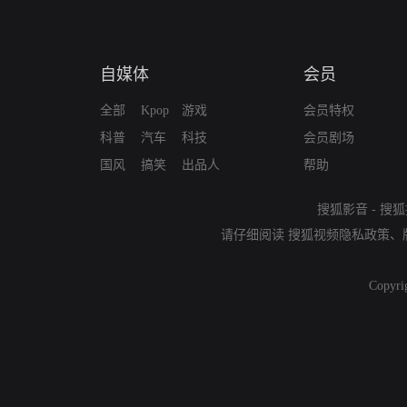
自媒体
会员
全部
Kpop
游戏
会员特权
科普
汽车
科技
会员剧场
国风
搞笑
出品人
帮助
搜狐影音
-
搜狐
请仔细阅读
搜狐视频隐私政策
、
Copyri