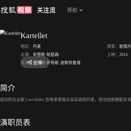
导航
Kartellet
地区：
丹麦
类型：
剧情
主演：
安德斯·帕瑟森
上映：
2014
分享
导演：
夏洛特·萨奇斯·波斯特鲁普
简介
成功的企业家 Lars Halbo 在继承家族企业后返回丹麦，但当他拒绝
演职员表