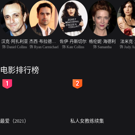
汉克·阿扎利亚
杰西·布拉德福特
佐伊·丹斯切尔
格伦妮·海德利
法米克
饰 Daniel Collins
饰 Ryan Carmichael
饰 Kate Collins
饰 Samantha
饰 Judy A
电影排行榜
2
3
最爱（2021）
私人女教练续集