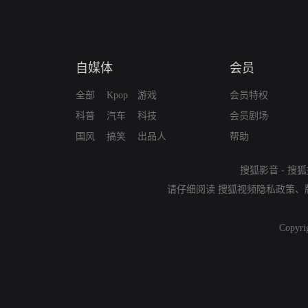
自媒体
会员
全部
Kpop
游戏
会员特权
科普
汽车
科技
会员剧场
国风
搞笑
出品人
帮助
搜狐影音
-
搜狐
请仔细阅读
搜狐视频隐私政策
、
Copyri