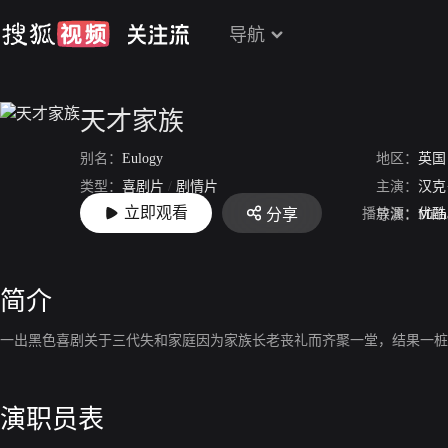
导航
天才家族
别名：
Eulogy
地区：
英国
类型：
喜剧片
/
剧情片
主演：
汉克
立即观看
播放源：
优酷
分享
上映：
2004-10-15
导演：
Mich
简介
一出黑色喜剧关于三代失和家庭因为家族长老丧礼而齐聚一堂，结果一桩
演职员表