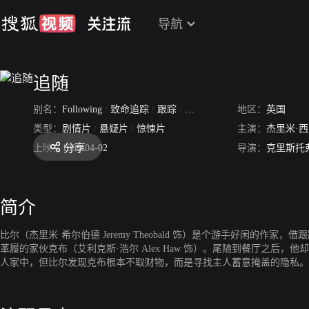
导航
追随
别名：
Following
/
致命追踪
/
跟踪
/
尾随
地区：
英国
类型：
剧情片
/
悬疑片
/
惊悚片
主演：
杰里米·
分享
上映：
1999-04-02
导演：
克里斯托
简介
比尔（杰里米·希尔伯德 Jeremy Theobald 饰）是个游手好闲
革履的家伙克布（艾利克斯·浩尔 Alex Haw 饰）。尾随到餐厅之
人家中，但比尔发现克布根本不取财物，而是寻找主人蓄意掩盖的隐私。同时，
在酒吧，比尔主动与她调情，但是对方冷若冰霜。原来她是黑社会大佬的