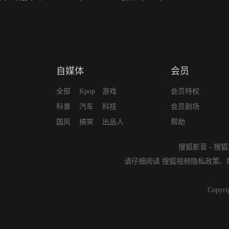
自媒体
会员
全部
Kpop
游戏
会员特权
科普
汽车
科技
会员剧场
国风
搞笑
出品人
帮助
搜狐影音
-
搜狐
请仔细阅读
搜狐视频隐私政策
、
Copyri