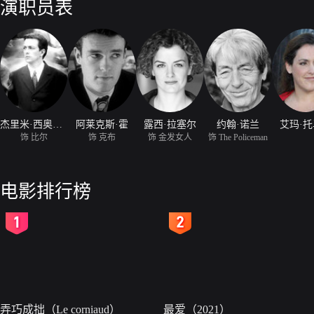
演职员表
杰里米·西奥伯德
阿莱克斯·霍
露西·拉塞尔
约翰·诺兰
艾玛·
饰 比尔
饰 克布
饰 金发女人
饰 The Policeman
电影排行榜
2
3
弄巧成拙（Le corniaud）
最爱（2021）