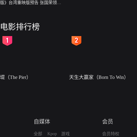
版》台湾重映版预告 张国荣领衔8
巨星共演
电影排行榜
2
3
堤（The Pier）
天生大赢家（Born To Win）
自媒体
会员
全部
Kpop
游戏
会员特权