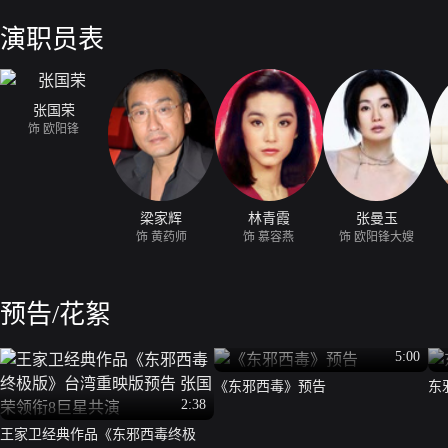
随口说出的承诺，这使得慕容嫣迷失于自己的身份中。与欧阳锋构成短暂
友）、村姑（杨采妮）等人，也都有一段只有他们自己才知、不愿回首的
演职员表
张国荣
饰 欧阳锋
梁家辉
林青霞
张曼玉
饰 黄药师
饰 慕容燕
饰 欧阳锋大嫂
预告/花絮
5:00
《东邪西毒》预告
东
2:38
王家卫经典作品《东邪西毒终极