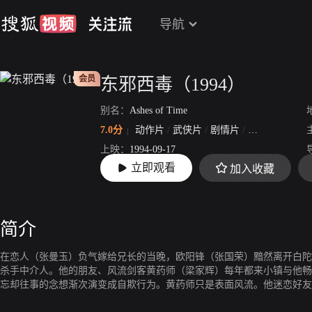
导航
会员
东邪西毒（1994）
别名：
Ashes of Time
7.0分
动作片
/
武侠片
/
剧情片
/
爱情片
/
古装
上映：
1994-09-17
立即观看
加入收藏
片长：
93分27秒
简介
在恋人（张曼玉）负气嫁给兄长的当晚，欧阳锋（张国荣）黯然离开白陀
杀手中介人。他的朋友、风流剑客黄药师（梁家辉）每年都来小镇与他畅
忘却往事的念想渐次演变成自欺行为。黄药师只是表面风流。他迷恋好友
（刘嘉玲），后者在丈夫死后，永远地离开了他；而对迷恋他的女人慕容