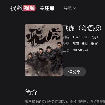
导航
飞虎（粤语版
别名：
Tiger Cubs
/
飞虎1
类型：
都市
/
剧情
/
罪案
上映：
2012-06-24
分享
简介
警队辖下的特别任务连(SDU)，俗称飞虎队，除了支