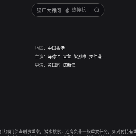
）
地区：
中国香港
主演：
马德钟
宣萱
梁烈唯
罗仲谦
王浩信
黄智雯
导演：
黄国辉
陈新侠
援警队部门侦查刑事重案，潜水搜索，还肩负非一般重要任务，如对付持