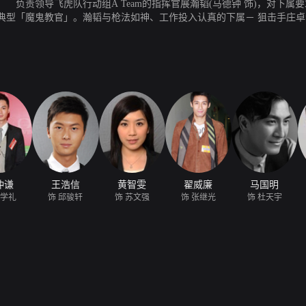
负责领导飞虎队行动组A Team的指挥官展瀚韬(马德钟 饰)，对下属
型「魔鬼教官」。瀚韬与枪法如神、工作投入认真的下属－ 狙击手庄卓源
滑的卓源扮演缓和紧张气氛的「白面和事佬」。 两人麾下，以性格南
察世家的邱骏轩(王浩信 饰)，却背负家人过度的期望，承受沉重压力反而
，队内成员各具鲜明个性。负责支援及後勤的文职人员苏文强(黄智雯 饰
队中箭头谢家星(袁伟豪 饰)，性格火爆、做事冲动，几乎在行动中出事。
回有热诚、热爱工作的正轨。
仲谦
王浩信
黄智雯
翟威廉
马国明
俞学礼
饰 邱骏轩
饰 苏文强
饰 张继光
饰 杜天宇