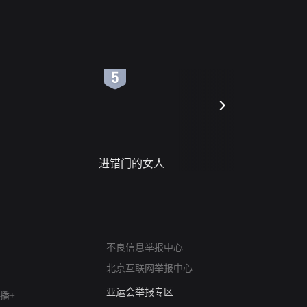
6
7
进错门的女人
请君入梦
网络暴力有害信息举报
不良信息举报中心
12318 文化市场举报
北京互联网举报中心
算法推荐专项举报
亚运会举报专区
播+