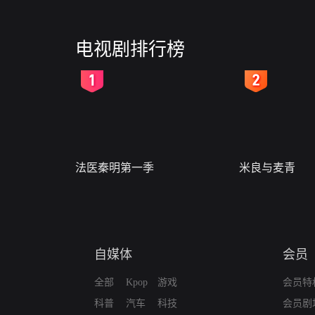
电视剧排行榜
2
3
法医秦明第一季
米良与麦青
自媒体
会员
全部
Kpop
游戏
会员特
科普
汽车
科技
会员剧