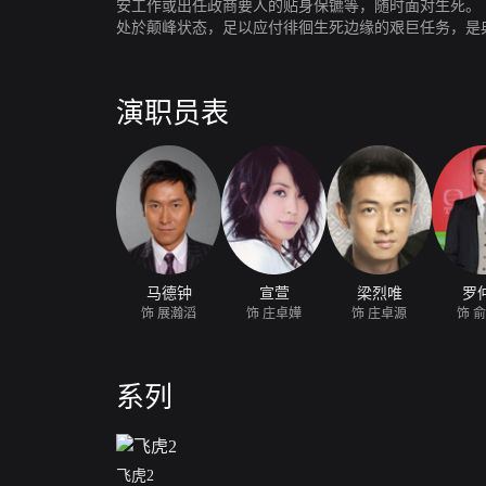
安工作或出任政商要人的贴身保镳等，随时面对生死。 
处於颠峰状态，足以应付徘徊生死边缘的艰巨任务，是典
无私的「黑面」教官鞭策飞虎队员。另一边厢，又有圆
学礼(罗仲谦 饰)，自负兼崇尚个人英雄主义。出身警
队合作。一方面引导骏轩面对自我，发挥潜能。 此外
演职员表
优厚的张继光(翟威廉 饰)却只视飞虎队为高薪厚职；
队员，瀚韬与卓源花尽心力，不时主动介入，将他们导
马德钟
宣萱
梁烈唯
罗
饰 展瀚滔
饰 庄卓嬅
饰 庄卓源
饰 
系列
飞虎2