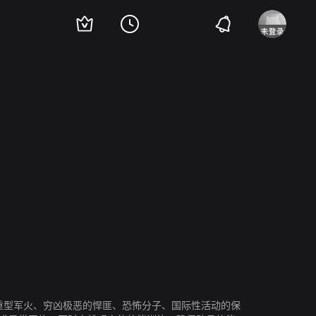
翟威廉
马国明
黄德斌
袁伟豪
林嘉华
曾伟权
唐诗咏
苟芸慧
江美仪
有重型军火、穷凶极恶的悍匪、恐怖分子、国际性活动的保