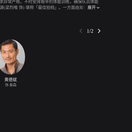
要求异常严格，不时安排艰辛的体能训练，确保队员体能
展开
(梁烈唯 饰) 堪称「最佳拍档」。一方面由瀚韬这铁面
辕北辙的两名新队员最教人伤脑筋。出身富裕家庭的俞
欠缺自信。瀚韬与卓源一方面压抑学礼气焰，让他融入团
)，一心盼望成为首名女飞虎，惜因畏高症却步；潜质
1/2
为使众人明白整队人一条命的团队精神，成为称职的飞虎
黄德斌
饰 秦森