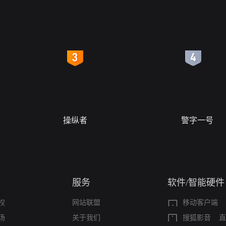
4
5
操纵者
警字一号
服务
软件/智能硬件
权
网站联盟
移动客户端
场
关于我们
搜狐影音
直