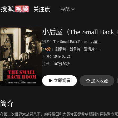
导航
小后屋（The Small Back
别名：
The Small Back Room
/
后屋疑云
7.6分
剧情片
/
战争片
/
爱情片
/
惊悚片
上映：
1949-02-21
片长：
107分50秒
立即观看
加入收藏
简介
在第二次世界大战背景下，纳粹德国和大英帝国都希望得到炸弹装置专家