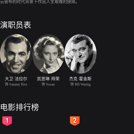
云密布的时代背景下作出人生艰难的抉择。
演职员表
大卫·法拉尔
凯思琳·拜荣
杰克·霍金斯
饰 Sammy Rice
饰 Susan
饰 RB Waring
电影排行榜
2
3