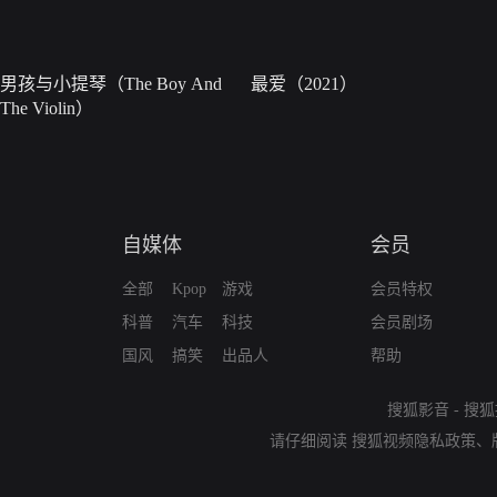
男孩与小提琴（The Boy And
最爱（2021）
The Violin）
自媒体
会员
全部
Kpop
游戏
会员特权
科普
汽车
科技
会员剧场
国风
搞笑
出品人
帮助
搜狐影音
-
搜狐
请仔细阅读
搜狐视频隐私政策
、