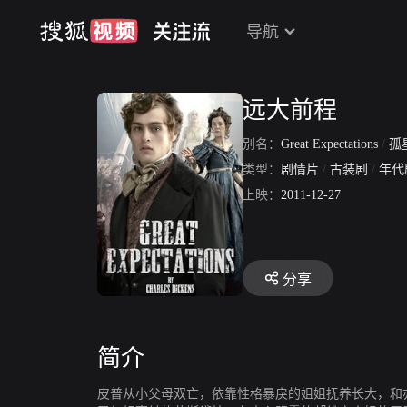
导航
远大前程
别名：
Great Expectations
/
孤
类型：
剧情片
/
古装剧
/
年代
上映：
2011-12-27
分享
简介
皮普从小父母双亡，依靠性格暴戾的姐姐抚养长大，和