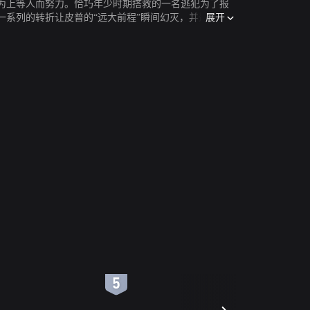
为上等人而努力。恰巧年少时期搭救的一名逃犯为了报
展开
系列的转折让皮普的“远大前程”瞬间幻灭，并最终让
被多次改变成电影，电视剧。本片由BBC出品，为纪
6
7