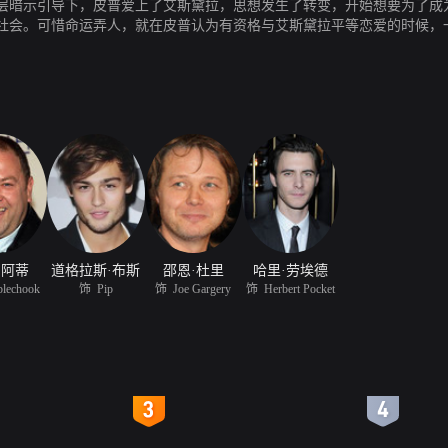
层暗示引导下，皮普爱上了艾斯黛拉，思想发生了转变，开始想要为了成
社会。可惜命运弄人，就在皮普认为有资格与艾斯黛拉平等恋爱的时候，一
更斯一生经历的深刻认知。《远大前程》作为一部狄更斯最为出色的作品，
孙哈里·劳埃德出演了影片主人公皮普的好友赫伯尔特。
·阿蒂
道格拉斯·布斯
邵恩·杜里
哈里·劳埃德
lechook
饰 Pip
饰 Joe Gargery
饰 Herbert Pocket
4
5