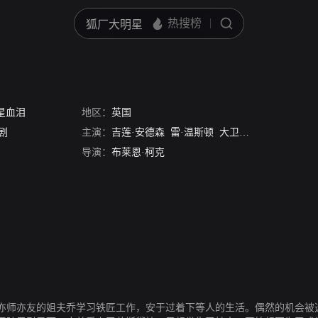
星血泪
地区：
英国
剧
主演：
吉莲·安德森
雷·温斯顿
大卫·苏切特
马克·阿
导演：
布莱恩·柯克
亦师亦友的姐夫乔学习铁匠工作，安于过着下等人的生活。偶然的机会被