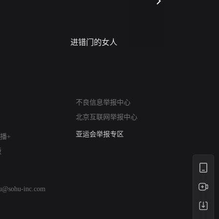
进错门的女人
请君入梦
网络暴力有害信息举报
不良信息举报中心
12318 文化市场举报
北京互联网举报中心
算法推荐专项举报
亚运会举报专区
播+
涉历史虚无举报
版
网络谣言信息专项
涉政举报入口
涉未成年人举报
hu@sohu-inc.com
清朗自媒体乱象举报
涉民族宗教有害信息举报