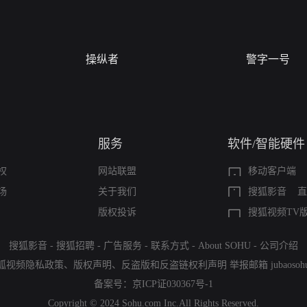
操纵者
警字一号
服务
软件/智能硬件
权
网站联盟
移动客户端
场
关于我们
搜狐影音
直
版权投诉
搜狐视频TV
搜狐影音
-
搜狐招聘
-
广告服务
-
联系方式
-
About SOHU
-
公司介绍
狐视频隐私政策
、
版权声明
、
反盗版和反盗链权利声明
举报邮箱
jubaoso
备案号：
京ICP证030367号-1
Copyright © 2024 Sohu.com Inc.All Rights Reserved.