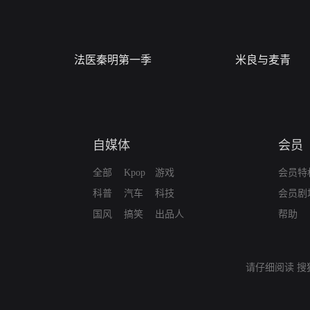
法医秦明第一季
米良与麦青
自媒体
会员
全部
Kpop
游戏
会员特
科普
汽车
科技
会员剧
国风
搞笑
出品人
帮助
请仔细阅读
搜