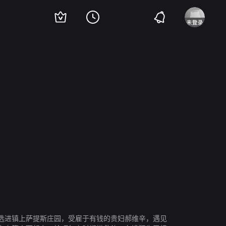
蒂
道格拉斯·布斯
邵恩·杜里
哈里·劳埃德
选进镇上萨提斯庄园，受雇于有钱的贵妇郝维辛，遇见