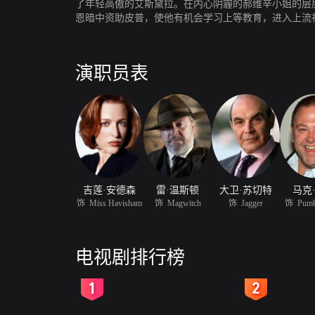
了年轻高傲的艾斯黛拉。在内心阴霾的郝维辛小姐的层
恩暗中资助皮普，使他有机会学习上等教育，进入上流
皮普回归到现实。展现了皮普跌宕起伏的成长经历和狄
念狄更斯诞辰200周年而制作。其中狄更斯的曾曾曾外
演职员表
吉莲·安德森
雷·温斯顿
大卫·苏切特
马克
饰 Miss Havisham
饰 Magwitch
饰 Jagger
饰 Pumb
电视剧排行榜
2
3