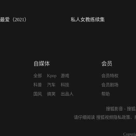
最爱（2021）
私人女教练续集
自媒体
会员
全部
Kpop
游戏
会员特权
科普
汽车
科技
会员剧场
国风
搞笑
出品人
帮助
搜狐影音
-
搜狐
请仔细阅读
搜狐视频隐私政策
、
Copyri