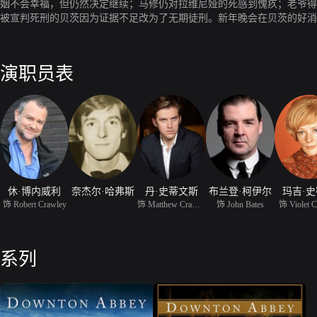
姻不会幸福，但仍然决定继续；马修仍对拉维尼娅的死感到愧疚；老爷得
被宣判死刑的贝茨因为证据不足改为了无期徒刑。新年晚会在贝茨的好消
演职员表
休·博内威利
奈杰尔·哈弗斯
丹·史蒂文斯
布兰登·柯伊尔
玛吉·
饰 Robert Crawley
饰 Matthew Crawley
饰 John Bates
饰 Violet C
系列