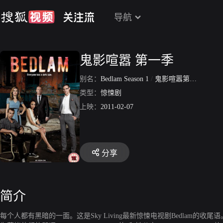
导航
鬼影喧嚣 第一季
别名：
Bedlam Season 1
/
鬼影喧嚣第1季
/
鬼影
类型：
惊悚剧
上映：
2011-02-07
分享
简介
每个人都有黑暗的一面。这是Sky Living最新惊悚电视剧Bedlam的收