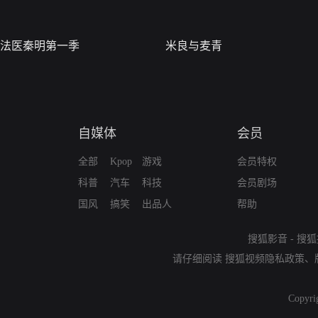
法医秦明第一季
米良与麦青
自媒体
会员
全部
Kpop
游戏
会员特权
科普
汽车
科技
会员剧场
国风
搞笑
出品人
帮助
搜狐影音
-
搜狐
请仔细阅读
搜狐视频隐私政策
、
Copyri