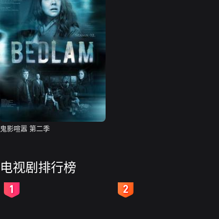
鬼影喧嚣 第二季
电视剧排行榜
2
3