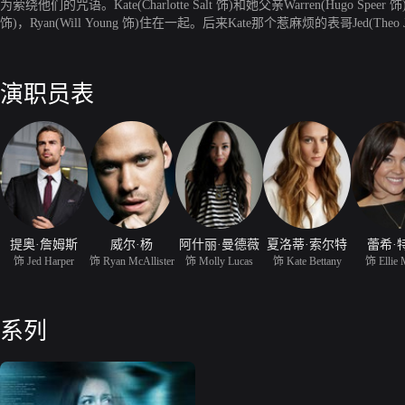
为萦绕他们的咒语。Kate(Charlotte Salt 饰)和她父亲Warren(Hug
饰)，Ryan(Will Young 饰)住在一起。后来Kate那个惹麻烦的表哥Je
（剧中每当Kate有危险，他就会收到的神秘短信）吗？是谁，或者什么，在
演职员表
提奥·詹姆斯
威尔·杨
阿什丽·曼德薇
夏洛蒂·索尔特
蕾希·
饰 Jed Harper
饰 Ryan McAllister
饰 Molly Lucas
饰 Kate Bettany
饰 Ellie 
系列