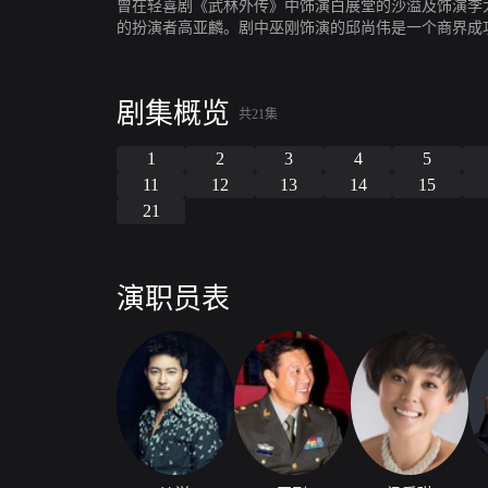
曾在轻喜剧《武林外传》中饰演白展堂的沙溢及饰演李
的扮演者高亚麟。剧中巫刚饰演的邱尚伟是一个商界成
琪饰)。但由于巫刚性格矜持、内敛，一直在压抑自己的
当了沙溢的表舅。为了帮助外甥追上心爱的姑娘，他甚
在一场突如其来的车祸中，肖雪终于明白自己的真爱。
剧集概览
共21集
1
2
3
4
5
11
12
13
14
15
21
演职员表