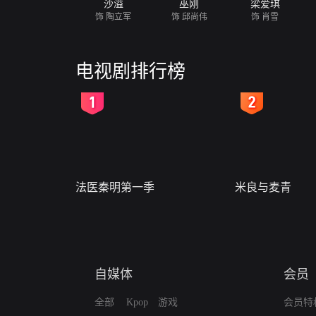
沙溢
巫刚
梁爱琪
饰 陶立军
饰 邱尚伟
饰 肖雪
电视剧排行榜
2
3
法医秦明第一季
米良与麦青
自媒体
会员
全部
Kpop
游戏
会员特