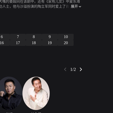
大嘴的姜超同在该剧中，还有《家有儿女》中夏东海
展开
功人士，他与沙溢扮演的陶立军同时爱上了肖雪(梁爱
情感，不敢向肖雪表露。“喜剧大王”林永健在剧中充
至不惜亲自出面“搅局”。但感情的事掺不得半点假，
与邱尚伟走到了一起。
6
7
8
9
10
16
17
18
19
20
1/2