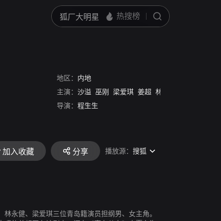
地区：
内地
主演：
沙溢
巫刚
梁爱琪
姜超
林永健
刘思言
导演：
程生生
播放源：
搜狐
加入收藏
分享
、林永健、梁爱琪三位青岛籍演员担纲男、女主角。