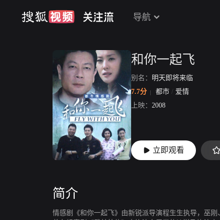
导航
和你一起飞
别名：
明天即将来临
7.7分
都市
/
爱情
上映：
2008
立即观看
简介
情感剧《和你一起飞》由新锐派导演程生生执导，巫刚