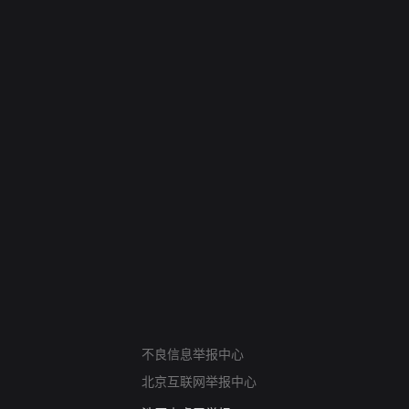
6
7
进错门的女人
请君入梦
网络暴力有害信息举报
12318 文化市场举报
不良信息举报中心
算法推荐专项举报
北京互联网举报中心
亚运会举报专区