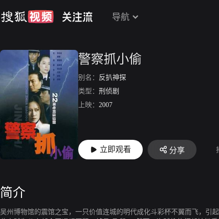
导航
警察抓小偷
别名：
反扒神探
类型：
刑侦剧
上映：
2007
立即观看
分享
简介
吴州博物馆的震馆之宝，一只价值连城的明代成化斗彩杯不翼而飞，引起