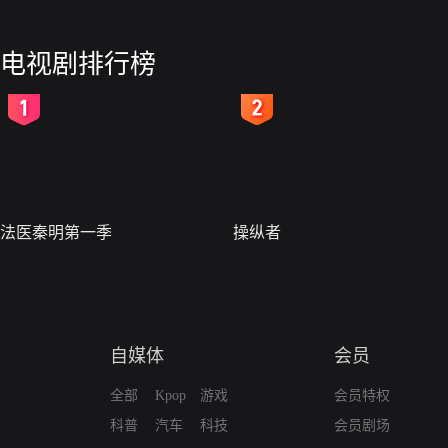
电视剧排行榜
2
3
法医秦明第一季
操纵者
自媒体
会员
全部
Kpop
游戏
会员特权
科普
汽车
科技
会员剧场