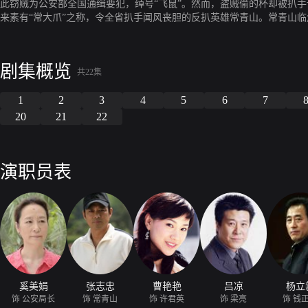
此窃贼为公安部全国通缉要犯，绰号“飞鼠”。然而，盗贼偷的杯却被扒
来素有“常大爪”之称，令全省扒手闻风丧胆的反扒英雄常青山。常青山
英武功精湛，反应敏锐；陆晓虹头脑清晰，心细如丝，电脑、英语、射击
队配合，明暗两线，双管齐下。与此同时，江湖上分帮结派的专业扒手对
剧集概览
共22集
1
2
3
4
5
6
7
20
21
22
演职员表
奚美娟
张志忠
曹艳艳
吕凉
杨立
饰 公安局长
饰 常青山
饰 许君英
饰 梁亮
饰 钱