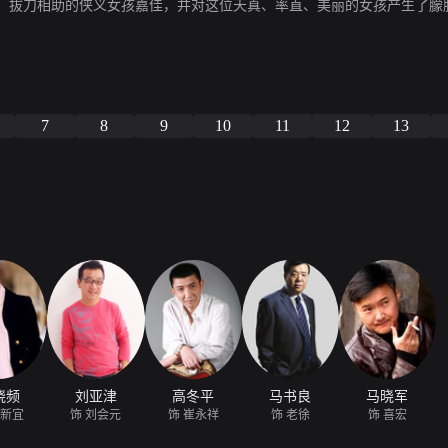
，拔刀相助的侠义女孩嘉佳，并对这位天真、率直、美丽的女孩产生了朦
7
8
9
10
11
12
13
晓频
刘亚津
高冬平
马书良
马晓军
赵新宜
饰 刘会元
饰 崔永祥
饰 老徐
饰 喜宏