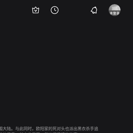
马书良
马晓军
国大陆。与此同时，欧阳家的死对头也派出黑衣杀手追