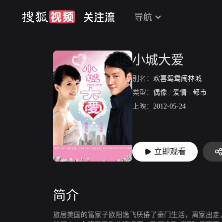
导航
小城大爱
别名：
欢喜鸳鸯闹林城
类型：
偶像
/
爱情
/
都市
上映：
2012-05-24
立即观看
简介
旅居美国的富家子欧阳逸飞厌倦了豪门生活，离家出走