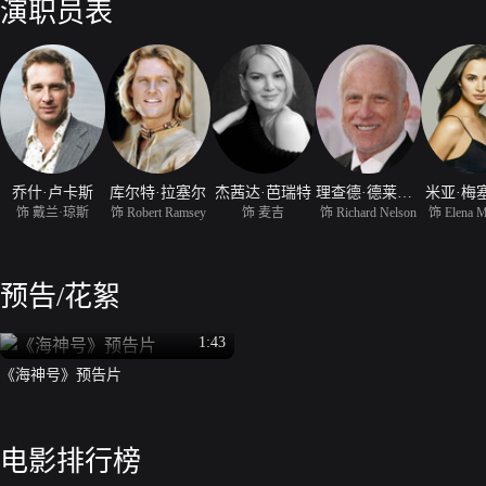
演职员表
乔什·卢卡斯
库尔特·拉塞尔
杰茜达·芭瑞特
理查德·德莱福斯
米亚·梅
饰 戴兰·琼斯
饰 Robert Ramsey
饰 麦吉
饰 Richard Nelson
饰 Elena M
预告/花絮
1:43
《海神号》预告片
电影排行榜