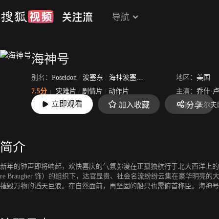
导航
海神号
别名：
Poseidon
/
波塞东
/
海神波塞冬号
/
海神号历险记
地区：
美国
7.5分
灾难片
/
剧情片
/
动作片
主演：
乔什·
立即观看
加入收藏
分享
上映：
2006-06-02
导演：
沃尔夫
简介
新年的钟声即将响起，欢快喜庆的气氛弥漫在正孤独航行于北大西洋上的海神
re Braugher 饰）的组织下，达官显贵、社会名流纷纷云集在豪
摧毁万物的滔天巨浪。在自然面前，再坚固的船只也需俯首称臣。海神号
依靠的大海中央，他们的命运终将如何？