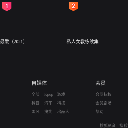
2
3
最爱（2021）
私人女教练续集
自媒体
会员
全部
Kpop
游戏
会员特权
科普
汽车
科技
会员剧场
国风
搞笑
出品人
帮助
搜狐影音
-
搜狐