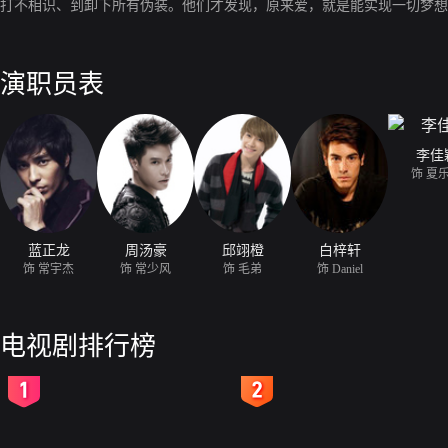
打不相识、到卸下所有伪装。他们才发现，原来爱，就是能实现一切梦想
演职员表
李佳
饰 夏
蓝正龙
周汤豪
邱翊橙
白梓轩
饰 常宇杰
饰 常少风
饰 毛弟
饰 Daniel
电视剧排行榜
2
3