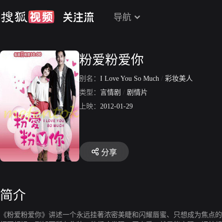
导航
粉爱粉爱你
别名：
I Love You So Much
/
彩妆美人
类型：
言情剧
/
剧情片
上映：
2012-01-29
分享
简介
《粉爱粉爱你》讲述一个永远挂著浓密美睫和闪耀唇蜜、只想成为焦点的