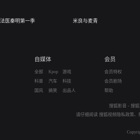
法医秦明第一季
米良与麦青
自媒体
会员
全部
Kpop
游戏
会员特权
科普
汽车
科技
会员剧场
国风
搞笑
出品人
帮助
搜狐影音
-
搜狐
请仔细阅读
搜狐视频隐私政策
、
Copyri