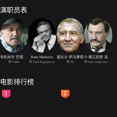
游击队员名单，诱杀了众多抵抗组织成员。真正的瓦尔特由于作战需要无
略与众多英勇的游击队员终于让间谍现出了原形。为了阻止劳费尔计划，
演职员表
击。
韦利米尔·巴塔·日沃伊诺维奇
Rade Markovic
留比沙·萨马季奇
D·保江尼奇·吉德拉
饰 Valter
饰 Sead Kapetanovic
饰 Zis
饰 lazni Valter and Kon
电影排行榜
2
3