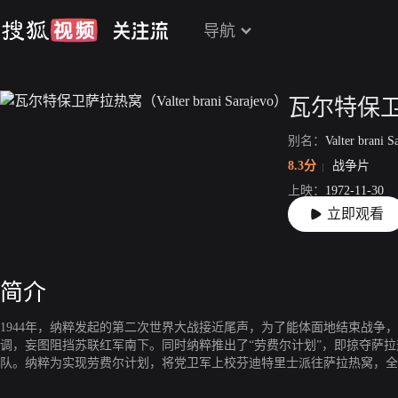
导航
别名：
Valter brani S
8.3分
战争片
上映：
1972-11-30
立即观看
片长：
128分31秒
简介
1944年，纳粹发起的第二次世界大战接近尾声，为了能体面地结束战争
调，妄图阻挡苏联红军南下。同时纳粹推出了“劳费尔计划”，即掠夺萨
队。纳粹为实现劳费尔计划，将党卫军上校芬迪特里士派往萨拉热窝，全
芬迪特里士令间谍假冒瓦尔特，在叛徒的内应下，假瓦尔特与几名真正的