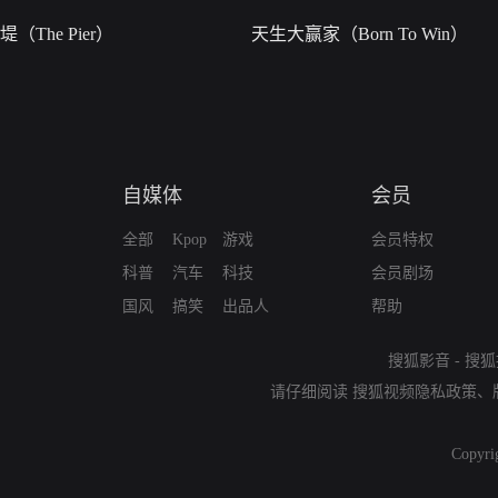
堤（The Pier）
天生大赢家（Born To Win）
自媒体
会员
全部
Kpop
游戏
会员特权
科普
汽车
科技
会员剧场
国风
搞笑
出品人
帮助
搜狐影音
-
搜狐
请仔细阅读
搜狐视频隐私政策
、
Copyri