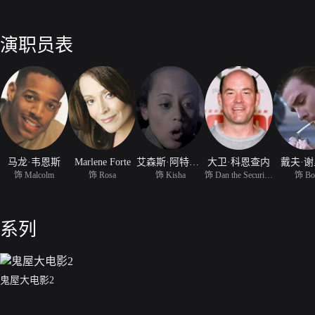
演职员表
马龙·韦恩斯
Marlene Forte
艾森斯·阿特金斯
大卫·科恩查内
戴夫·
饰 Malcolm
饰 Rosa
饰 Kisha
饰 Dan the Security Man
饰 Bo
系列
鬼屋大电影2