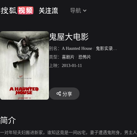
导航
鬼屋大电影
别名：
A Haunted House
/
鬼影实录大电影
/
鬼
类型：
喜剧片
/
恐怖片
上映：
2013-01-11
分享
简介
一对年轻夫妇搬进新家，谁知这竟是一间凶宅，妻子遭遇鬼附身，男主人