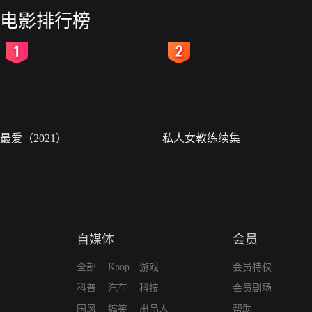
电影排行榜
2
3
最爱（2021）
私人女教练续集
自媒体
会员
全部
Kpop
游戏
会员特权
科普
汽车
科技
会员剧场
国风
搞笑
出品人
帮助