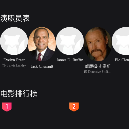
演职员表
Evelyn Preer
James D. Ruffin
Flo Cle
饰 Sylvia Landry
Jack Chenault
威廉姆·史密斯
饰 Detective Philip Gen
电影排行榜
2
3