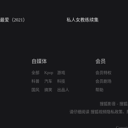
最爱（2021）
私人女教练续集
自媒体
会员
全部
Kpop
游戏
会员特权
科普
汽车
科技
会员剧场
国风
搞笑
出品人
帮助
搜狐影音
-
搜狐
请仔细阅读
搜狐视频隐私政策
、
Copyri