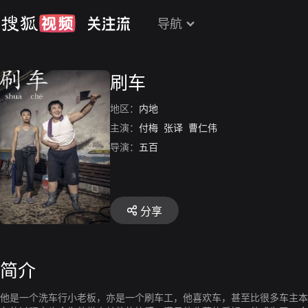
导航
刷车
地区：
内地
主演：
付梅
张译
曹仁伟
导演：
五百
分享
简介
他是一个洗车行小老板，亦是一个刷车工，他喜欢车，甚至比很多车主本