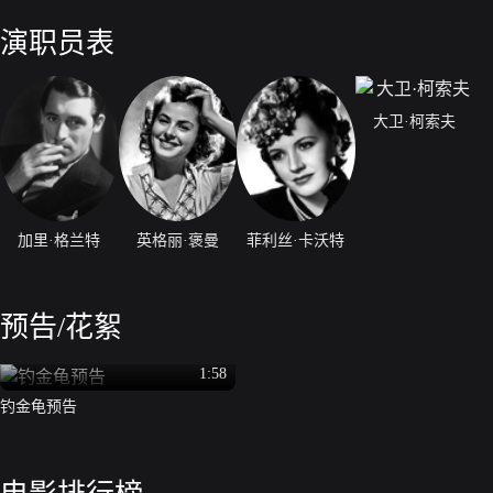
此一幕，愤而离去，安娜后悔莫及。当菲力浦为退回礼物折回时，终于真
会全消，终获得美好结局。
演职员表
大卫·柯索夫
加里·格兰特
英格丽·褒曼
菲利丝·卡沃特
预告/花絮
1:58
钓金龟预告