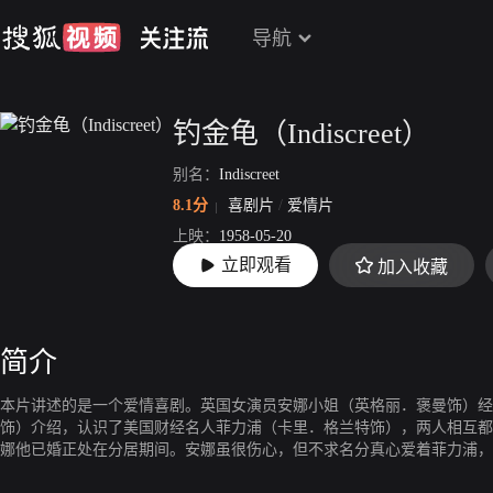
导航
钓金龟（Indiscreet）
别名：
Indiscreet
8.1分
喜剧片
/
爱情片
上映：
1958-05-20
立即观看
加入收藏
片长：
100分19秒
简介
本片讲述的是一个爱情喜剧。英国女演员安娜小姐（英格丽．褒曼饰）经
饰）介绍，认识了美国财经名人菲力浦（卡里．格兰特饰），两人相互都
娜他已婚正处在分居期间。安娜虽很伤心，但不求名分真心爱着菲力浦，
婚，只是不想结婚。安娜为了报复菲力浦，设计与情人幽会这一幕，谁知