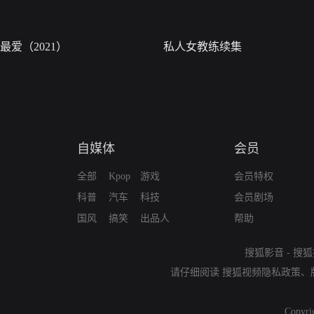
最爱（2021）
私人女教练续集
自媒体
会员
全部
Kpop
游戏
会员特权
科普
汽车
科技
会员剧场
国风
搞笑
出品人
帮助
搜狐影音
-
搜狐
请仔细阅读
搜狐视频隐私政策
、
Copyri