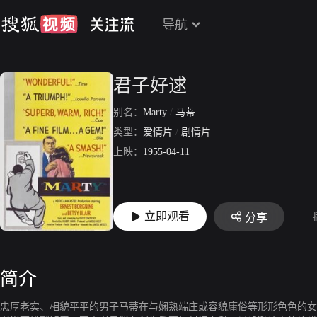
导航
君子好逑
别名：
Marty
/
马蒂
类型：
爱情片
/
剧情片
上映：
1955-04-11
立即观看
分享
简介
忠厚老实、相貌平平的男子马蒂在与娴熟端庄或容貌庸俗等形形色色的女