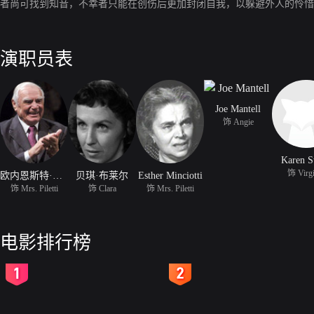
者尚可找到知音，不幸者只能在创伤后更加封闭自我，以躲避外人的怜惜
演职员表
Joe Mantell
饰 Angie
Karen S
饰 Virgi
欧内恩斯特·博格宁
贝琪·布莱尔
Esther Minciotti
饰 Mrs. Piletti
饰 Clara
饰 Mrs. Piletti
电影排行榜
2
3