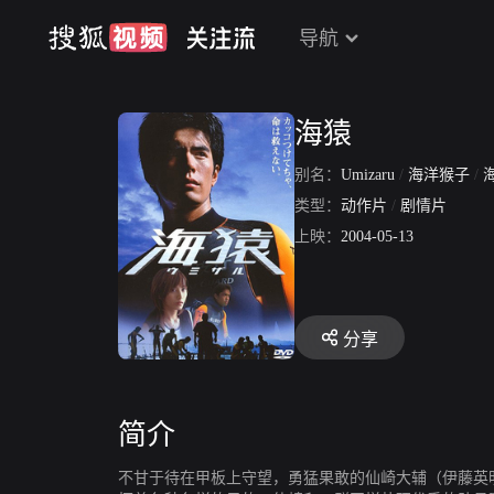
导航
海猿
别名：
Umizaru
/
海洋猴子
/
类型：
动作片
/
剧情片
上映：
2004-05-13
分享
简介
不甘于待在甲板上守望，勇猛果敢的仙崎大辅（伊藤英