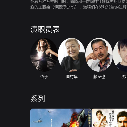
怀着各种各样的目的，仙崎和一群同样壮硕优秀的队员
趣的工藤始（伊藤淳史 饰），海猿们在紧张较量的过
的海猿战士，切实的死亡威胁让这群大男孩一点点成长
演职员表
杏子
国村隼
藤龙也
吹
系列