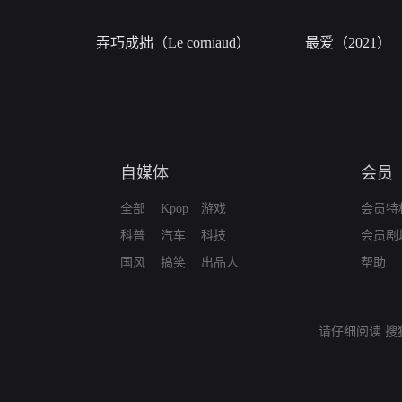
弄巧成拙（Le corniaud）
最爱（2021）
自媒体
会员
全部
Kpop
游戏
会员特
科普
汽车
科技
会员剧
国风
搞笑
出品人
帮助
请仔细阅读
搜