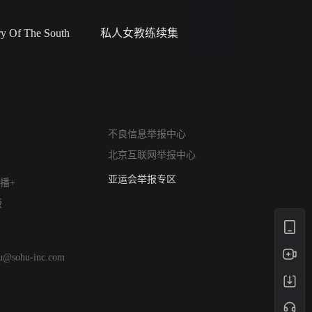
 Of The South
私人女教练续集
小二黑结
网络暴力有害信息举报
不良信息举报中心
12318 文化市场举报
北京互联网举报中心
算法推荐专项举报
亚运会举报专区
播+
涉历史虚无举报
版
网络谣言信息专项
涉政举报入口
涉未成年人举报
hu@sohu-inc.com
清朗自媒体乱象举报
涉民族宗教有害信息举报
清朗·生活服务类内容举报