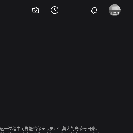
伊藤淳史
海东健
伊藤英明
在这一过程中同样能给保安队员带来莫大的光荣与自豪。