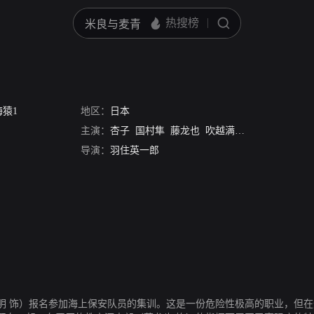
海猿1
地区：
日本
主演：
杏子
国村隼
藤龙也
吹越满
加藤爱
香里奈
导演：
羽住英一郎
明 饰）报名参加海上保安队员的集训。这是一份危险性极高的职业，但