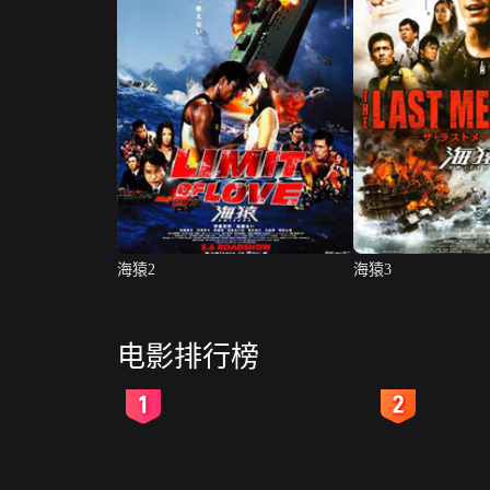
海猿2
海猿3
电影排行榜
2
3