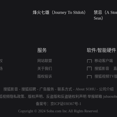
烽火七雄（Journey To Shiloh）
禁忌（A Story
Seas）
服务
软件/智能硬件
权
网站联盟
移动客户端
场
关于我们
搜狐影音
直
版权投诉
搜狐视频TV
搜狐影音
-
搜狐招聘
-
广告服务
-
联系方式
-
About SOHU
-
公司介绍
狐视频隐私政策
、
版权声明
、
反盗版和反盗链权利声明
举报邮箱
jubaoso
备案号：
京ICP证030367号-1
Copyright © 2024 Sohu.com Inc.All Rights Reserved.