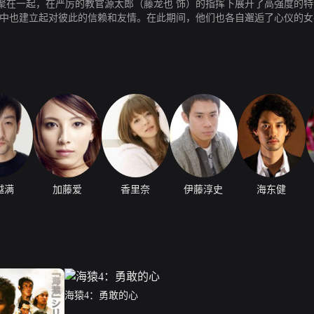
聚在一起，在严厉的教官源太郎（藤龙也 饰）的指挥下展开了高强度的特
程中也建立起对彼此的信赖和友情。在此期间，他们也各自邂逅了心仪的
起来。
越满
加藤爱
香里奈
伊藤淳史
海东健
海猿4：勇敢的心