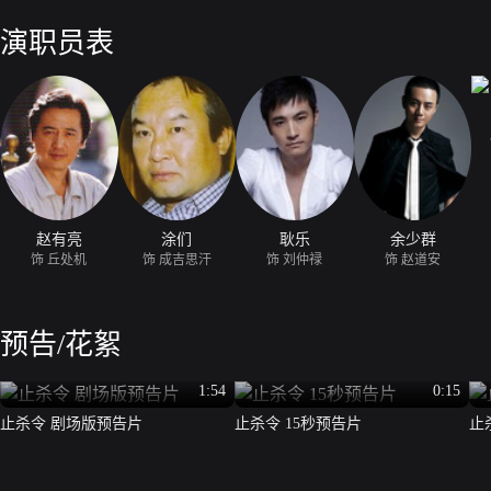
演职员表
赵有亮
涂们
耿乐
余少群
饰 丘处机
饰 成吉思汗
饰 刘仲禄
饰 赵道安
预告/花絮
1:54
0:15
止杀令 剧场版预告片
止杀令 15秒预告片
止