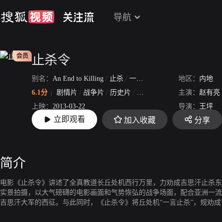
导航
会员
止杀令
别名：
An End to Killing
/
止杀
/
一言止杀
地区：
内地
6.1分
剧情片
/
战争片
/
历史片
/
动作片
主演：
赵有亮
上映：
2013-03-22
导演：
王坪
立即观看
加入收藏
分享
片长：
103分50秒
简介
电影《止杀令》讲述了全真教道长丘处机西行万里，力劝成吉思汗止杀东
实景拍摄，以大气磅礴的电影画面和气势恢弘的战争场面，配合亚洲一流
吉思汗大军的西征。与此同时，《止杀令》将丘处机“一言止杀”，规劝
现于大银幕之上。