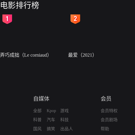
电影排行榜
2
3
弄巧成拙（Le corniaud）
最爱（2021）
自媒体
会员
全部
Kpop
游戏
会员特权
科普
汽车
科技
会员剧场
国风
搞笑
出品人
帮助