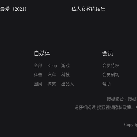
最爱（2021）
私人女教练续集
自媒体
会员
全部
Kpop
游戏
会员特权
科普
汽车
科技
会员剧场
国风
搞笑
出品人
帮助
搜狐影音
-
搜狐
请仔细阅读
搜狐视频隐私政策
、
Copyri