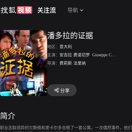
导航
潘多拉的证据
地区：
意大利
主演：
安吉拉·费诺切罗
Giuseppe Cederna
吉欧
导演：
费莉斯·法里纳
分享
简介
职业志取迥异的欠斯佩和里卡尔多合租了一套公寓。一次偶然事件，他们