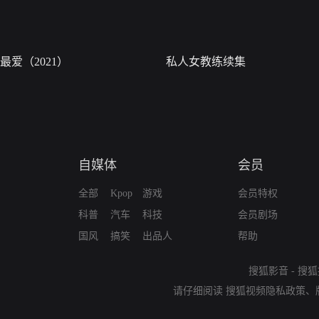
最爱（2021）
私人女教练续集
自媒体
会员
全部
Kpop
游戏
会员特权
科普
汽车
科技
会员剧场
国风
搞笑
出品人
帮助
搜狐影音
-
搜狐
请仔细阅读
搜狐视频隐私政策
、