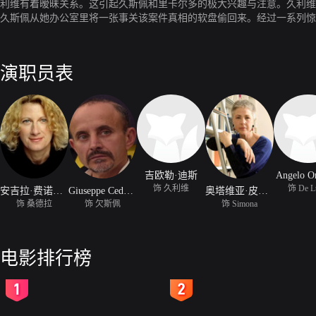
利维有着暧昧关系。这引起久斯佩和里卡尔多的极大兴趣与注意。久利维
久斯佩从她办公室里将一张事关该案件真相的软盘偷回来。经过一系列惊
手们立即盯上了这三个突然暴发起来的百万富翁，三个人携巨款夺路而逃
演职员表
吉欧勒·迪斯
Angelo O
饰 久利维
饰 De L
安吉拉·费诺切罗
Giuseppe Cederna
奥塔维亚·皮科洛
饰 桑德拉
饰 欠斯佩
饰 Simona
电影排行榜
2
3