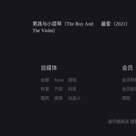
男孩与小提琴（The Boy And
最爱（2021）
The Violin）
自媒体
会员
全部
Kpop
游戏
会员特
科普
汽车
科技
会员剧
国风
搞笑
出品人
帮助
请仔细阅读
搜