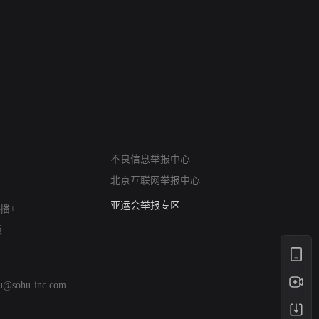
 The South
战斗里成长
私人女教练续
网络暴力有害信息举报
不良信息举报中心
12318 文化市场举报
北京互联网举报中心
算法推荐专项举报
亚运会举报专区
播+
涉历史虚无举报
版
网络谣言信息专项
涉政举报入口
涉未成年人举报
hu@sohu-inc.com
清朗自媒体乱象举报
涉民族宗教有害信息举报