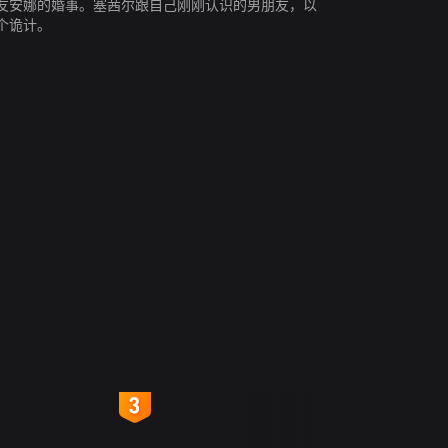
友安娜的婚事。塞茜尔跟自己刚刚认识的男朋友，以
个诡计。
4
5