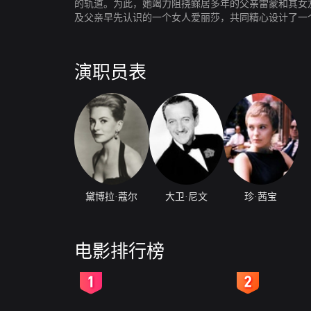
的轨道。为此，她竭力阻挠鳏居多年的父亲雷蒙和其女
及父亲早先认识的一个女人爱丽莎，共同精心设计了一
演职员表
黛博拉·蔻尔
大卫·尼文
珍·茜宝
电影排行榜
2
3