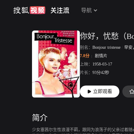
导航
你好，忧愁（Bonjou
别名：
Bonjour tristesse
/
早安
7.8分
剧情片
上映：
1958-03-17
片长：
93分42秒
立即观看
简介
少女塞茜尔生性浪漫不羁，跟同为浪荡子的父亲过着随