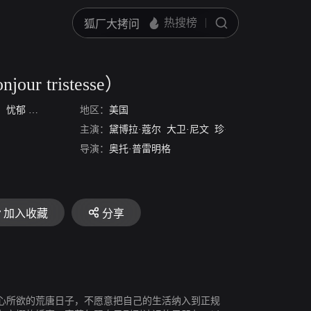
r tristesse）
，忧郁
/
弗朗索瓦·萨冈--你好，忧伤
地区：
美国
/
日安忧郁
/
玉楼春劫
主演：
黛博拉·蔻尔
大卫·尼文
珍·茜宝
导演：
奥托·普雷明格
加入收藏
分享
心所欲的荒唐日子，不愿意把自己的生活纳入到正规