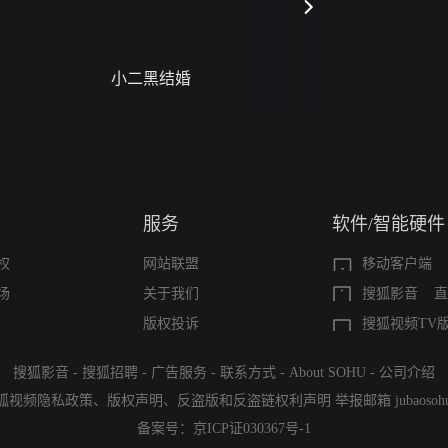
小二黑结婚
禁忌（A Story Of
Seas）
服务
软件/智能硬件
权
网站联盟
移动客户端
场
关于我们
搜狐影音
直
版权投诉
搜狐视频TV
搜狐影音
-
搜狐招聘
-
广告服务
-
联系方式
-
About SOHU
-
公司介绍
狐视频隐私政策
、
版权声明
、
反盗版和反盗链权利声明
举报邮箱
jubaoso
备案号：
京ICP证030367号-1