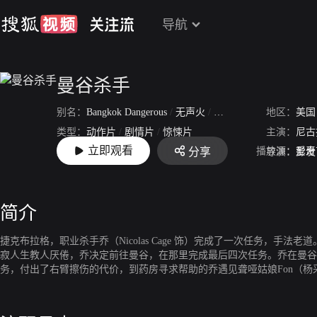
导航
曼谷杀手
别名：
Bangkok Dangerous
/
无声火
/
无声火2.0
地区：
美国
类型：
动作片
/
剧情片
/
惊悚片
主演：
尼古
立即观看
播放源：
爱奇
分享
上映：
2008-09-04
导演：
彭发
简介
捷克布拉格，职业杀手乔（Nicolas Cage 饰）完成了一次任务
寂人生教人厌倦，乔决定前往曼谷，在那里完成最后四次任务。乔在曼谷
务，付出了右臂擦伤的代价，到药房寻求帮助的乔遇见聋哑姑娘Fon（
乔，乔传授他战斗的技巧，自己冷酷的原则也开始发生动摇。 乔的最后一次任务是刺杀一位敢作敢为的正派政治家，康的话犹在耳边让他迟迟不能动手。另一方面，泰国雇主恐怕事情
败露而欲杀人灭口。乔与黑帮雇主的战斗不可避免。