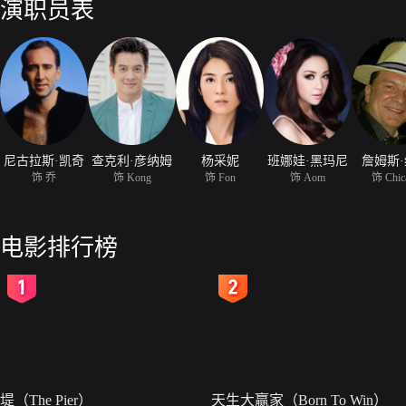
演职员表
尼古拉斯·凯奇
查克利·彦纳姆
杨采妮
班娜娃·黑玛尼
詹姆斯
饰 乔
饰 Kong
饰 Fon
饰 Aom
饰 Chic
电影排行榜
2
3
堤（The Pier）
天生大赢家（Born To Win）