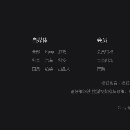
自媒体
会员
全部
Kpop
游戏
会员特权
科普
汽车
科技
会员剧场
国风
搞笑
出品人
帮助
搜狐影音
-
搜狐
请仔细阅读
搜狐视频隐私政策
、
Copyri