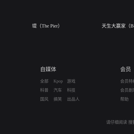
堤（The Pier）
天生大赢家（Bor
自媒体
会员
全部
Kpop
游戏
会员特
科普
汽车
科技
会员剧
国风
搞笑
出品人
帮助
请仔细阅读
搜