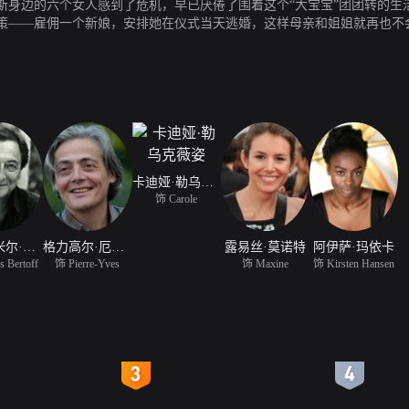
身边的六个女人感到了危机，早已厌倦了围着这个“大宝宝”团团转的生
策——雇佣一个新娘，安排她在仪式当天逃婚，这样母亲和姐姐就再也不会
 饰）成为了扮演新娘的不二人选，正当他们以为计划正顺利进行时，一切事情似乎都发生
卡迪娅·勒乌克薇姿
饰 Carole
瓦雷蒂米尔·约尔丹诺夫
格力高尔·厄斯塔尔曼
露易丝·莫诺特
阿伊萨·玛依卡
s Bertoff
饰 Pierre-Yves
饰 Maxine
饰 Kirsten Hansen
4
5