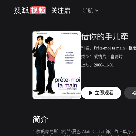
导航
借你的手儿牵
别名：
Prête-moi ta main
/
租
类型：
爱情片
/
喜剧片
上映：
2006-11-01
立即观看
简介
43岁的路易斯（阿兰·夏巴 Alain Chabat 