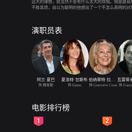
远大的理想，就当然不会有什么太大的烦恼。倒是路易斯
不胜其烦，自以为聪明的他想出了一个不怎么高明的对
（夏洛特·甘斯布 Charlotte Gainsbourg
演职员表
阿兰·夏巴
夏洛特·甘斯布
伯纳蒂特·拉方特
饰 路易斯
饰 Emma
饰 Geneviève Costa
饰 Franci
电影排行榜
2
3