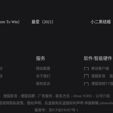
n To Win）
最爱（2021）
小二黑结婚
服务
软件/智能硬件
权
网站联盟
移动客户端
场
关于我们
搜狐影音
直
版权投诉
搜狐视频TV
搜狐影音
-
搜狐招聘
-
广告服务
-
联系方式
-
About SOHU
-
公司介绍
狐视频隐私政策
、
版权声明
、
反盗版和反盗链权利声明
举报邮箱
jubaoso
备案号：
京ICP证030367号-1