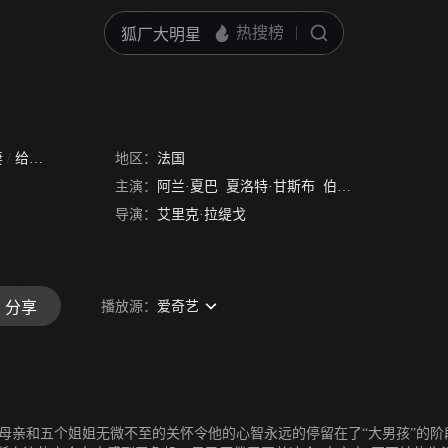
妻
/
给我你的手
地区：
法国
主演：
阿兰·夏巴
夏洛特·甘斯布
伯纳蒂特·拉方特
瓦
导演：
艾里克·拉缇戈
播放源：
爱奇艺
分享
饰）依旧单身，母亲和五个姐姐无微不至的关怀令他的心智永远的停留在了“大男孩