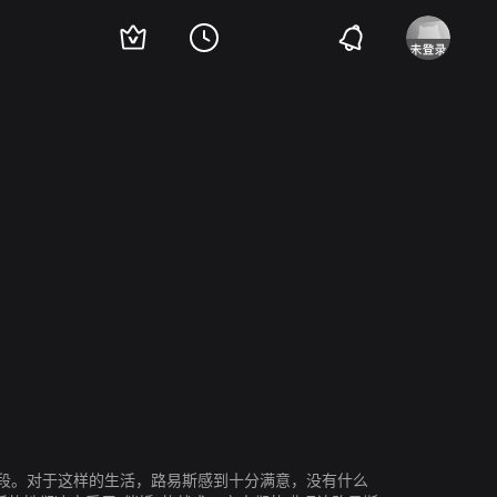
雷蒂米尔·约尔丹诺夫
格力高尔·厄斯塔尔曼
卡迪娅·勒乌克薇姿
露易丝
”的阶段。对于这样的生活，路易斯感到十分满意，没有什么