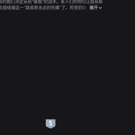
活的她们决定采用“催婚”的战术。亲人们的唠叨让路易斯
展开
提结婚这一“路易斯永远的伤痛”了。死党的妹妹艾玛
了错位。
6
7