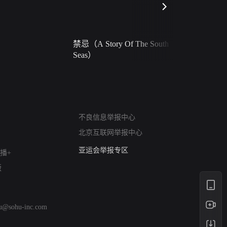
禁忌（A Story Of The South
火球（Ball 
Seas）
网络暴力有害信息举报
12318 文化市场举报
不良信息举报中心
算法推荐专项举报
北京互联网举报中心
亚运会举报专区
涉历史虚无举报
播+
网络谣言信息专项
版
涉政举报入口
涉未成年人举报
清朗自媒体乱象举报
hu@sohu-inc.com
涉民族宗教有害信息举报