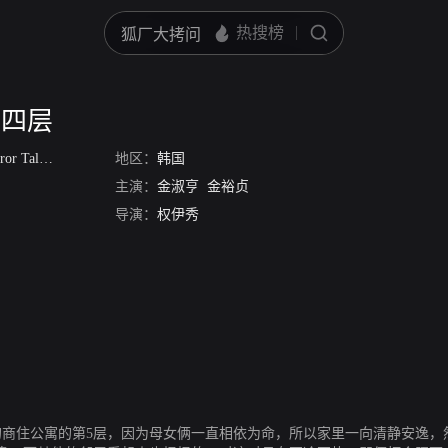
第四层
or Tales
/
某一天
/
地区：
突然第四层
韩国
/
一天突然第二个故事之第四层
主演：
金淑亨
金裕贞
导演：
权伊秀
的商住公寓的第5层，因为母女俩一直相依为命，所以家里一向清静安逸，