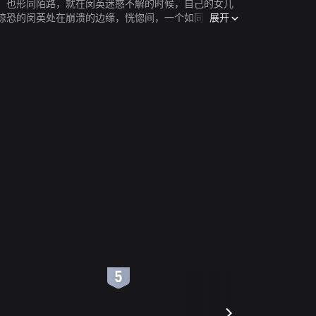
，也形同陌路，就在闵英迷惑不解的时候，自己的女儿
展开
惊恐的闵英处在崩溃的边缘，恍惚间，一个如同鬼魅一
6
7