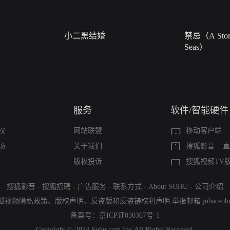
小二黑结婚
禁忌（A Story
Seas）
服务
软件/智能硬件
权
网站联盟
移动客户端
场
关于我们
搜狐影音
直
版权投诉
搜狐视频TV
搜狐影音
-
搜狐招聘
-
广告服务
-
联系方式
-
About SOHU
-
公司介绍
狐视频隐私政策
、
版权声明
、
反盗版和反盗链权利声明
举报邮箱
jubaoso
备案号：
京ICP证030367号-1
Copyright © 2024 Sohu.com Inc.All Rights Reserved.