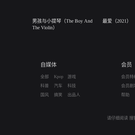
男孩与小提琴（The Boy And
最爱（2021）
The Violin）
自媒体
会员
全部
Kpop
游戏
会员特
科普
汽车
科技
会员剧
国风
搞笑
出品人
帮助
请仔细阅读
搜