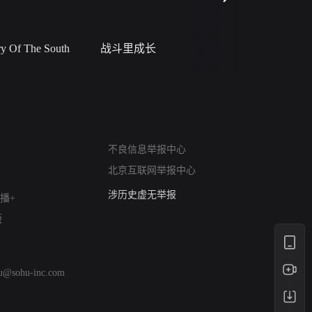
 Of The South
战斗里成长
私人女教
网络暴力有害信息举报
12318 文化市场举报
不良信息举报中心
算法推荐专项举报
北京互联网举报中心
亚运会举报专区
涉历史虚无举报
播+
网络谣言信息专项
版
涉政举报入口
涉未成年人举报
清朗自媒体乱象举报
hu@sohu-inc.com
涉民族宗教有害信息举报
清朗·生活服务类内容举报