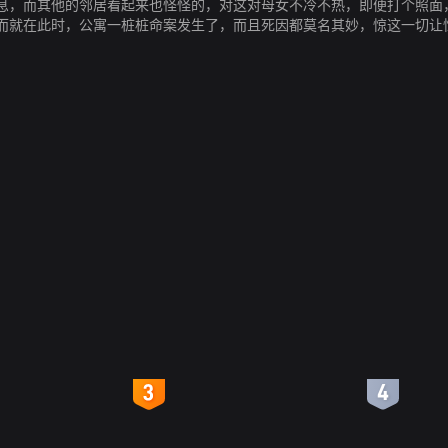
息，而其他的邻居看起来也怪怪的，对这对母女不冷不热，即便打个照面
而就在此时，公寓一桩桩命案发生了，而且死因都莫名其妙，惊这一切让
4
5