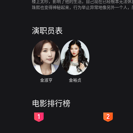
楼上太吵，影响了他的生活，自己现在已经根本无法休
珠熙也变得神秘起来，行为举止异常地像另外一个人，
般的女子出现了。
演职员表
金淑亨
金裕贞
电影排行榜
2
3