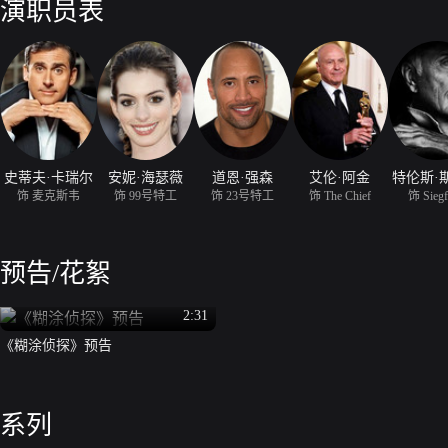
演职员表
史蒂夫·卡瑞尔
安妮·海瑟薇
道恩·强森
艾伦·阿金
特伦斯·
饰 麦克斯韦
饰 99号特工
饰 23号特工
饰 The Chief
饰 Siegf
预告/花絮
2:31
《糊涂侦探》预告
系列