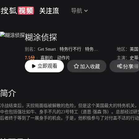
导航
糊涂侦探
别名：
Get Smart
/
特务行不行
/
特务S唛
/
糊涂侦探1
地区：
美国
7.5分
喜剧片
/
动作片
主演：
史蒂
立即观看
加入收藏
分享
上映：
2008-06-20
导演：
彼得
简介
冷战结束后，天控局面临被解散的危险，但是这个美国最大的特务机关，
中也包括强壮如牛、身手不凡的23号特工（道恩·强森 饰）。总部经过
后者终于等到了一展身手的机会。于是，他积极参与了对付盖不达的行动
一不怕身份曝光的特工。他们在飞机上遇到了一个疑似的恐怖分子，但是