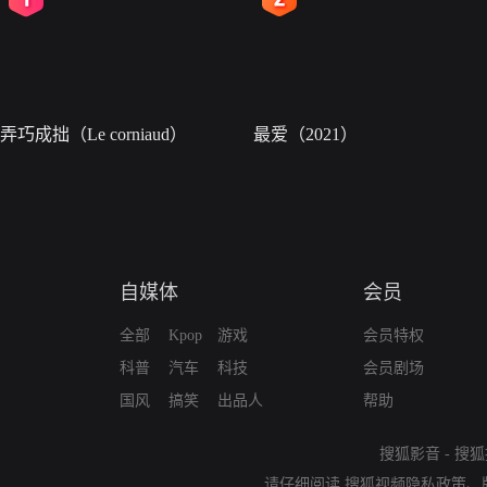
弄巧成拙（Le corniaud）
最爱（2021）
自媒体
会员
全部
Kpop
游戏
会员特权
科普
汽车
科技
会员剧场
国风
搞笑
出品人
帮助
搜狐影音
-
搜狐
请仔细阅读
搜狐视频隐私政策
、