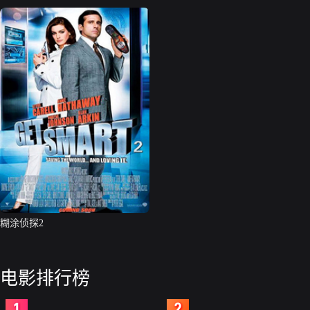
糊涂侦探2
电影排行榜
2
3