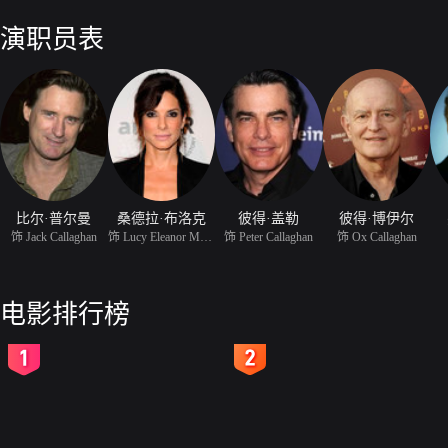
人这么热心，亲情的包围这么温暖，露西不舍得离开，谎言一个个说下去
（比尔.普尔曼 Bill Pullman 饰）的怀疑，出人意料的是，杰克的出
演职员表
于寻获自己的幸福。
比尔·普尔曼
桑德拉·布洛克
彼得·盖勒
彼得·博伊尔
饰 Jack Callaghan
饰 Lucy Eleanor Moderat
饰 Peter Callaghan
饰 Ox Callaghan
电影排行榜
2
3