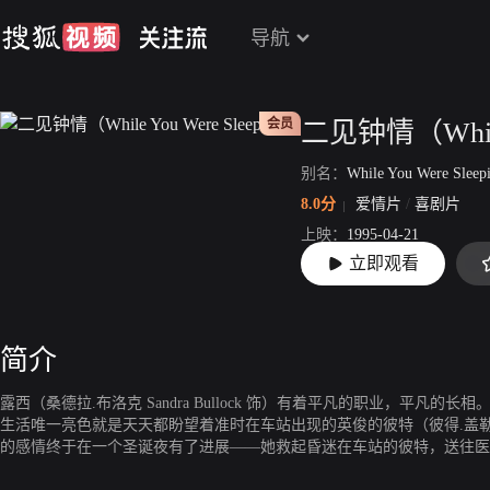
导航
会员
别名：
While You Were Sleep
8.0分
爱情片
/
喜剧片
上映：
1995-04-21
立即观看
片长：
99分0秒
简介
露西（桑德拉.布洛克 Sandra Bullock 饰）有着平凡的职业，平凡
生活唯一亮色就是天天都盼望着准时在车站出现的英俊的彼特（彼得.盖勒 Peter
的感情终于在一个圣诞夜有了进展——她救起昏迷在车站的彼特，送往医
她就是彼特的女友。于是，露西既尴尬又不失幸福地接受了这个误会，悉