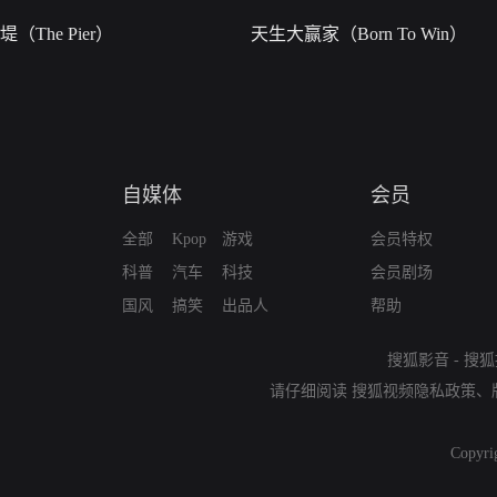
堤（The Pier）
天生大赢家（Born To Win）
自媒体
会员
全部
Kpop
游戏
会员特权
科普
汽车
科技
会员剧场
国风
搞笑
出品人
帮助
搜狐影音
-
搜狐
请仔细阅读
搜狐视频隐私政策
、
Copyri