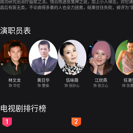
成功研究出治疗瘟疫之法。惜百姓迷信鬼神之说，加上小人得志，对佗诸
昌后有医无类，不论病得多重的人也全力拯救，结果往往失败，被评为“医
写医学大全。好景不常，操的奸雄本色渐露，命佗制毒药杀害关之士兵，
佗深知此行凶多吉少，莫非这就是命运的安排？
演职员表
林文龙
黄日华
伍咏薇
江欣燕
任港
饰 华佗
饰 曹操
饰 张妙心
饰 张兰心
饰 张
电视剧排行榜
2
3