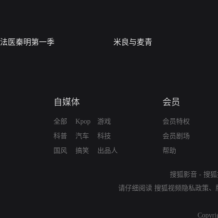
法医秦明第一季
米良与麦青
自媒体
会员
全部
Kpop
游戏
会员特权
科普
汽车
科技
会员剧场
国风
搞笑
出品人
帮助
搜狐影音
-
搜狐
请仔细阅读
搜狐视频隐私政策
、
Copyri