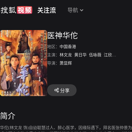
导航
医神华佗
地区：
中国香港
主演：
林文龙
黄日华
伍咏薇
江欣燕
任港秀
导演：
萧显辉
分享
简介
华佗(林文龙 饰)自幼聪慧过人、醉心医学，因缘际遇下，拜名医张仲