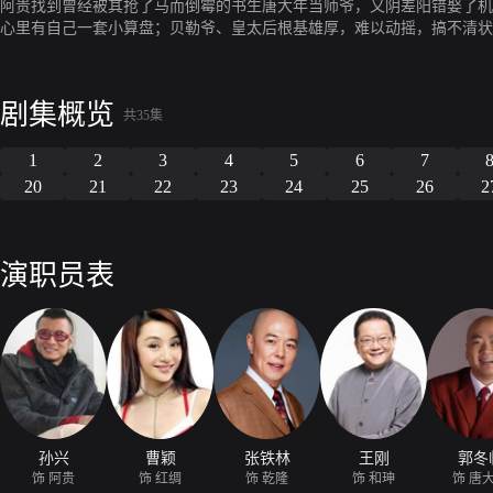
阿贵找到曾经被其抢了马而倒霉的书生唐大年当师爷，又阴差阳错娶了机
心里有自己一套小算盘；贝勒爷、皇太后根基雄厚，难以动摇，搞不清状
剧集概览
共35集
1
2
3
4
5
6
7
20
21
22
23
24
25
26
2
演职员表
孙兴
曹颖
张铁林
王刚
郭冬
饰 阿贵
饰 红绸
饰 乾隆
饰 和珅
饰 唐