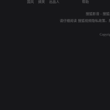
国风
搞笑
出品人
帮助
搜狐影音
-
搜狐
请仔细阅读
搜狐视频隐私政策
、
Copyri