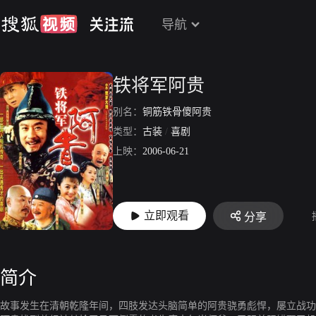
导航
铁将军阿贵
别名：
铜筋铁骨傻阿贵
类型：
古装
/
喜剧
上映：
2006-06-21
立即观看
分享
简介
故事发生在清朝乾隆年间，四肢发达头脑简单的阿贵骁勇彪悍，屡立战功