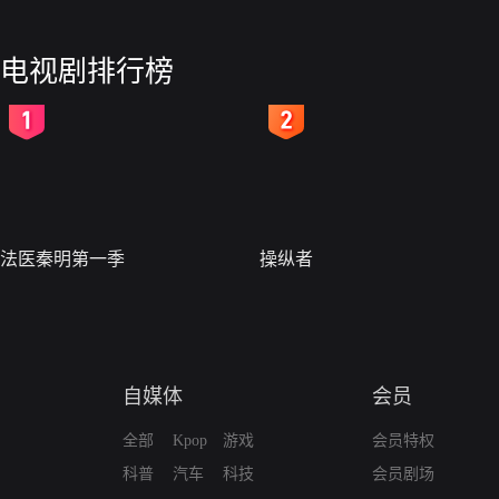
电视剧排行榜
2
3
法医秦明第一季
操纵者
自媒体
会员
全部
Kpop
游戏
会员特权
科普
汽车
科技
会员剧场