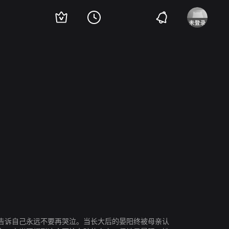
告诉自己永远不要再哭泣。当长大后的晏阳终被母亲认