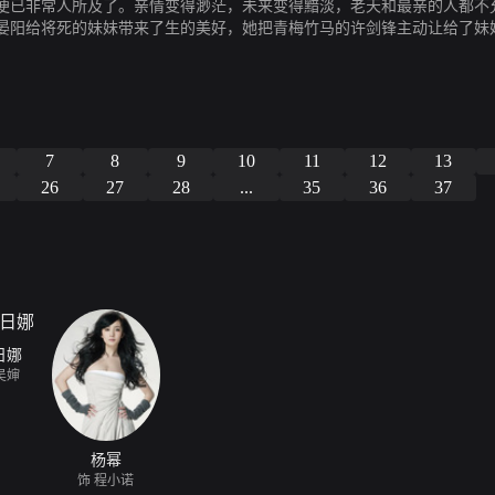
便已非常人所及了。亲情变得渺茫，未来变得黯淡，老天和最亲的人都不
晏阳给将死的妹妹带来了生的美好，她把青梅竹马的许剑锋主动让给了妹
暖。晏阳给丈夫杨文榜带来了爱的光芒，让这样一个五大三粗的壮汉体会
的丈夫最终原谅了欺骗自己二十年的妻子，自私的母亲最终为救晏阳甘愿
妹含笑离开人世，只为给爱人和亲人留下美好的记忆。
7
8
9
10
11
12
13
26
27
28
...
35
36
37
日娜
吴婶
杨幂
饰 程小诺