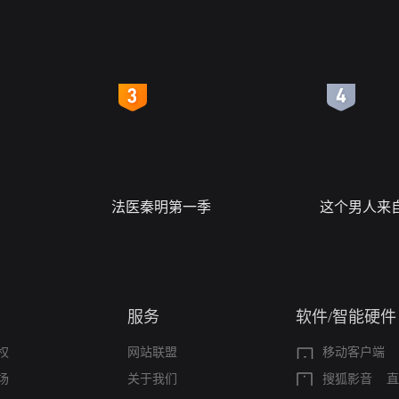
4
5
法医秦明第一季
这个男人来
服务
软件/智能硬件
权
网站联盟
移动客户端
场
关于我们
搜狐影音
直