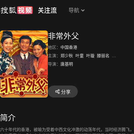
导航
非常外父
地区：
中国香港
主演：
郑少秋
叶童
叶璇
滕丽名
黎耀祥
汤
导演：
唐基明
分享
简介
六十年代的香港，被喻为受着中西文化冲激的动荡年代，当时经济腾飞，