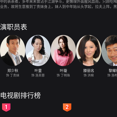
中的表表者，多年来未曾沾手江湖争斗，更懒理外面腥风血雨，只顾吃喝
业务，故将生意推到丁贵妹身上，妹人到中年始从头学起，拉夫上阵，黑
美女如云，一心以为近水楼台手到拿来，更梦想步叔父后尘，三妻四妾左
作，既打理酒家与舞厅生意，更替妹处理球队事宜，目的只为监视妹一举
为天地不容之事，稍有发现定必严打，令一向风流的妹吃尽苦头，故妹视
演职员表
郑少秋
叶童
叶璇
滕丽名
黎耀
饰 丁贵妹
饰 洛芙蓉
饰 丁明珠
饰 洪棉
饰 洛
电视剧排行榜
2
3