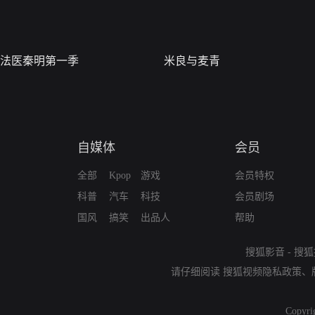
法医秦明第一季
米良与麦青
自媒体
会员
全部
Kpop
游戏
会员特权
科普
汽车
科技
会员剧场
国风
搞笑
出品人
帮助
搜狐影音
-
搜狐
请仔细阅读
搜狐视频隐私政策
、
Copyri