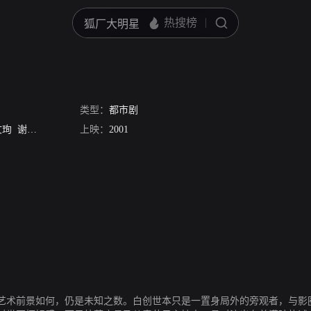
类型：
都市剧
文珣
谢天华
阮兆祥
上映：
汤盈盈
2001
艺术前景如何，仍是未知之数。白创世本只是一置身局外的旁观者，与影