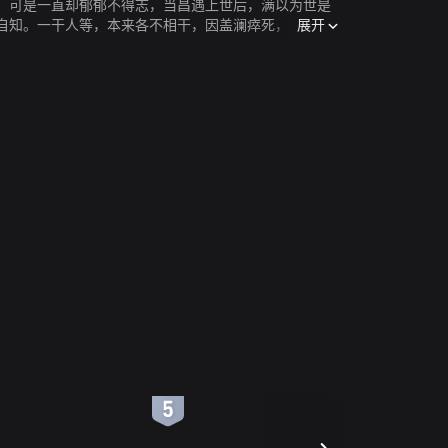
，可是一直却郁郁不得志，当昌遇上世后，满以为世是
展开
自知。一干人等，本来各不相干，因盖澜瘁死，众人命
澖旋即暴毙，世、昌好梦成空，但又难向孤女莹晶追
能以强者生存于业内，如今几近只手遮天。澜生前为维
晶欲保父产业，唯一方法，只有于短期内，拍摄一套卖
6
7