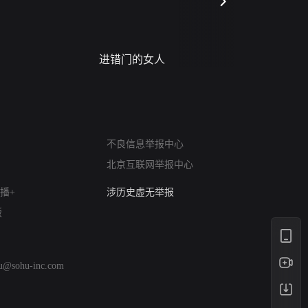
进错门的女人
请君入梦
网络暴力有害信息举报
12318 文化市场举报
不良信息举报中心
算法推荐专项举报
北京互联网举报中心
亚运会举报专区
涉历史虚无举报
播+
网络谣言信息专项
版
涉政举报入口
涉未成年人举报
清朗自媒体乱象举报
hu@sohu-inc.com
涉民族宗教有害信息举报
清朗·生活服务类内容举报