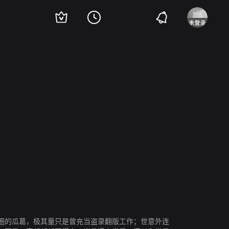
圈的瓜葛，极其量只是曾充当盗录翻版工作；世意外连