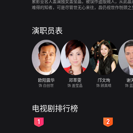
累影业名人盖澜独女盖莹晶，被误作盗版贼人，从此晶
难得的知者，可是尽管世无心来往，昌仍视世作刎颈之
途遂纠缠于一起。事缘凑巧，澜临死前允以廿万购下世
讨，只因祸不单行，晶丧父之痛未平，又要面对影圈恶
护影人专业精神及殷实营商操守，与京早生磨擦，澜死
演职员表
座电影，赚取所需抵债。
欧阳震华
邓萃雯
邝文珣
谢
饰 白创世
饰 盖莹晶
饰 顾真晴
饰 
电视剧排行榜
2
3