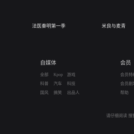
法医秦明第一季
米良与麦青
自媒体
会员
全部
Kpop
游戏
会员特
科普
汽车
科技
会员剧
国风
搞笑
出品人
帮助
请仔细阅读
搜