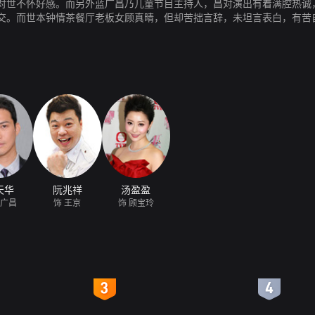
对世不怀好感。而另外蓝广昌乃儿童节目主持人，昌对演出有着满腔热诚
交。而世本钟情茶餐厅老板女顾真晴，但却苦拙言辞，未坦言表白，有苦
绝版名表，又慧眼识英雄，在昌茫无前路之际，签下合约，计划力捧，但
势力逼迫。影人王京，以制作低俗粗滥电影驰名，却是低迷影市中，唯一
后产业，旋即为京所垂涎，巧取豪夺下，京竟以债权人身份，向晶追讨，
天华
阮兆祥
汤盈盈
蓝广昌
饰 王京
饰 顾宝玲
4
5