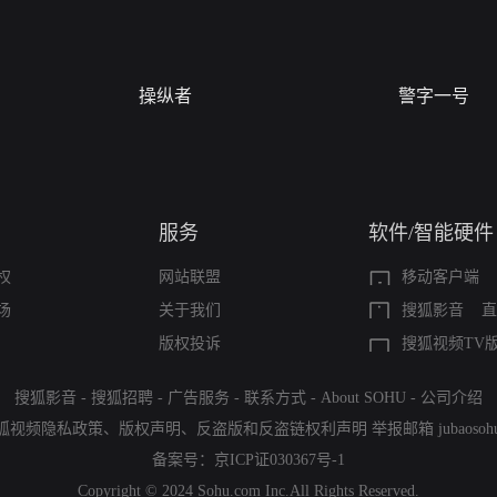
操纵者
警字一号
服务
软件/智能硬件
权
网站联盟
移动客户端
场
关于我们
搜狐影音
直
版权投诉
搜狐视频TV
搜狐影音
-
搜狐招聘
-
广告服务
-
联系方式
-
About SOHU
-
公司介绍
狐视频隐私政策
、
版权声明
、
反盗版和反盗链权利声明
举报邮箱
jubaoso
备案号：
京ICP证030367号-1
Copyright © 2024 Sohu.com Inc.All Rights Reserved.