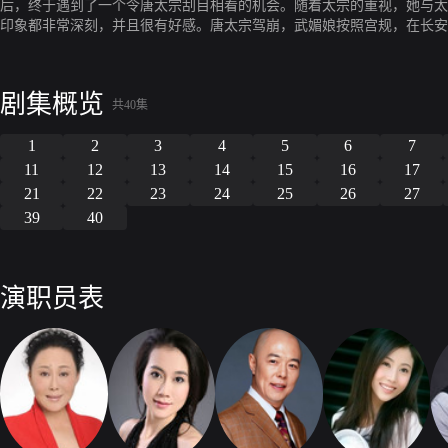
后，终于遇到了一个令唐太宗刮目相看的机会。随着太宗的重视，她与太
印象都非常深刻，并且很有好感。唐太宗驾崩，武媚娘按照宫规，在长安
于如 此度过此生的她，在高宗李治到感业寺上香的时候，为自己创造了
世，她由宫女到昭仪，又由昭仪成为皇后，以她特殊的智慧和勇气，一步
地坐镇在后宫的凤鸾之上。巩固了自己的地位之后，武皇后开始帮助丈夫
剧集概览
政归中宫。在这期间，她向皇帝提出了十二项政治主张，就是历史上著名
共40集
主张赞不绝口，诏准施行。夫妇二人形同合璧治理国家，时称“双圣”。
1
2
3
4
5
6
7
下，武皇后江山重任一肩挑，显示出了惊人的统治才能。大唐帝国以无比
11
12
13
14
15
16
17
21
22
23
24
25
26
27
39
40
演职员表