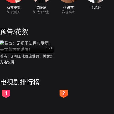
斯琴高娃
温峥嵘
张铁林
李芯逸
饰 武则天
饰 太平公主
饰 唐高宗
预告/花絮
1:43
看点：无视王法理应受罚，美女却
为她说情！
电视剧排行榜
2
3