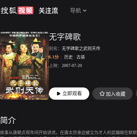
导航
无字碑歌
别名：
无字碑歌之武则天传
6.1分
历史
/
古装
上映：
2007-07-20
立即观看
加入收藏
简介
故事从唐朝贞观年间开始讲述。在唐太宗身边被立为才人的武媚娘在默默