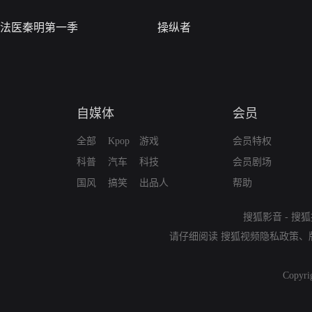
法医秦明第一季
操纵者
自媒体
会员
全部
Kpop
游戏
会员特权
科普
汽车
科技
会员剧场
国风
搞笑
出品人
帮助
搜狐影音
-
搜狐
请仔细阅读
搜狐视频隐私政策
、
Copyri