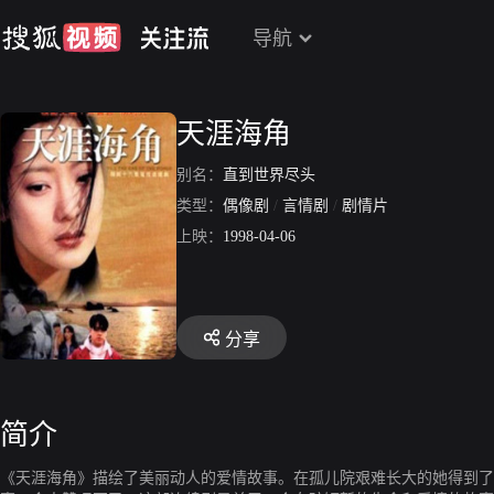
导航
天涯海角
别名：
直到世界尽头
类型：
偶像剧
/
言情剧
/
剧情片
上映：
1998-04-06
分享
简介
《天涯海角》描绘了美丽动人的爱情故事。在孤儿院艰难长大的她得到了