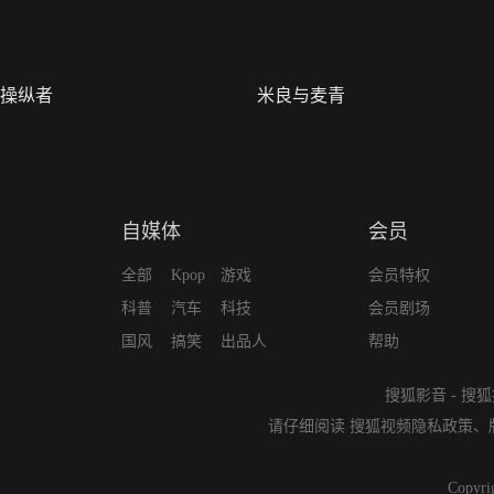
操纵者
米良与麦青
自媒体
会员
全部
Kpop
游戏
会员特权
科普
汽车
科技
会员剧场
国风
搞笑
出品人
帮助
搜狐影音
-
搜狐
请仔细阅读
搜狐视频隐私政策
、
Copyri