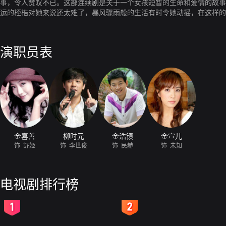
事，令人赞叹不已。这部连续剧是关于一个女孩短暂的生命和爱情的故事
运的桎梏对她来说还太难了，暴风骤雨般的生活有时令她动摇，在这样的
的人，然后结束了年轻的生命，深爱着她的孤儿院院长的儿子，默默地帮
他们终于结婚了，他们虽然相爱但是没等相爱就要永远分离。
演职员表
金喜善
柳时元
金浩镇
金宣儿
饰 舒姬
饰 李世俊
饰 民赫
饰 未知
电视剧排行榜
2
3