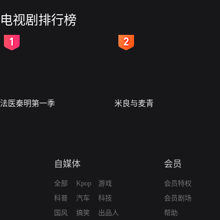
电视剧排行榜
2
3
法医秦明第一季
米良与麦青
自媒体
会员
全部
Kpop
游戏
会员特权
科普
汽车
科技
会员剧场
国风
搞笑
出品人
帮助