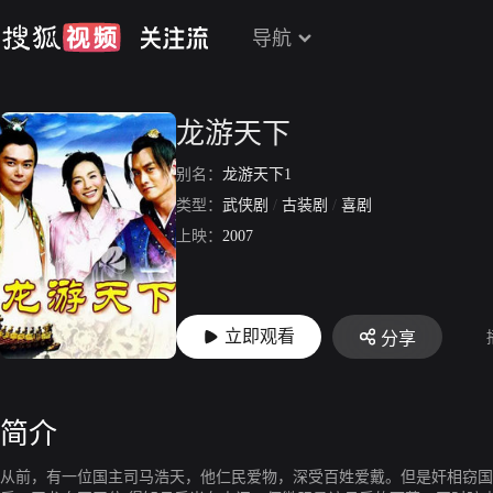
导航
龙游天下
别名：
龙游天下1
类型：
武侠剧
/
古装剧
/
喜剧
上映：
2007
立即观看
分享
简介
从前，有一位国主司马浩天，他仁民爱物，深受百姓爱戴。但是奸相窃国