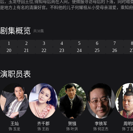
后，玉龙夺回王位,得知母后尚在人间，便微服寻访母后的下落，同时暗
是地方上有名的清廉好官。不料他的儿子何耀祖从小受母亲溺爱，乘知府
大人的儿子交涉未果，最后何大人回来，大义灭亲，审判耀祖死刑。何耀
少爷外出做生意时，勾结总管陷害少夫人洪秀兰与下人通奸，并逼洪秀兰
的洪秀兰伸冤，一家人重修旧好。玉龙一行来到浦清县，正遇村人欲活埋
剧集概览
和弟弟。原来二十年前郭父为了给展鹏治病，将妻子和大儿子典给了辜家
共38集
阻碍，郭父对不利于展鹏的人加以迫害。玉龙等人使真相大白，郭展鹏判
1
2
3
4
5
6
7
弃子的陈世美，其妻子秋琴带老母和儿子从乡下前来找他，他居然不念旧
之人得到了应得的惩罚，汪恩伦押解边疆，汤瑶自尽。秋琴在玉龙资助下
20
21
22
23
24
25
26
2
演职员表
王灿
齐千郡
贺镪
李铁军
周明
饰 玉龙
饰 王后
饰 叶洪
饰 何正杰
饰 丁