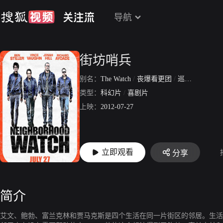
导航
街坊哨兵
别名：
The Watch
/
丧爆看更团
/
巡逻惊很大
/
类型：
科幻片
/
喜剧片
上映：
2012-07-27
立即观看
分享
简介
艾文、鲍勃、富兰克林和贾马克斯是四个生活在同一片街区的邻居。生活