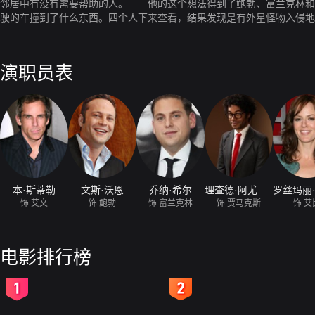
邻居中有没有需要帮助的人。 他的这个想法得到了鲍勃、富兰克林和贾
驶的车撞到了什么东西。四个人下来查看，结果发现是有外星怪物入侵地
已久的武器而且还找到了外星人的“大杀器”——有武力武装的这四个“家
演职员表
本·斯蒂勒
文斯·沃恩
乔纳·希尔
理查德·阿尤阿德
饰 艾文
饰 鲍勃
饰 富兰克林
饰 贾马克斯
饰 艾
电影排行榜
2
3