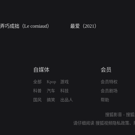
弄巧成拙（Le corniaud）
最爱（2021）
自媒体
会员
全部
Kpop
游戏
会员特权
科普
汽车
科技
会员剧场
国风
搞笑
出品人
帮助
搜狐影音
-
搜狐
请仔细阅读
搜狐视频隐私政策
、