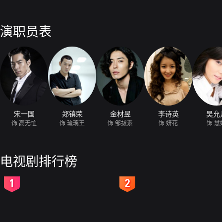
演职员表
宋一国
郑镇荣
金材昱
李诗英
吴允
饰 高无恤
饰 琉璃王
饰 邹拔素
饰 妍花
饰 慧
电视剧排行榜
2
3