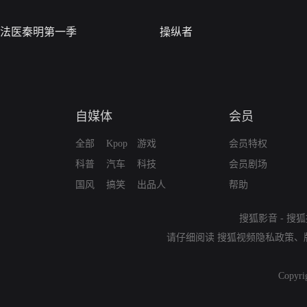
法医秦明第一季
操纵者
自媒体
会员
全部
Kpop
游戏
会员特权
科普
汽车
科技
会员剧场
国风
搞笑
出品人
帮助
搜狐影音
-
搜狐
请仔细阅读
搜狐视频隐私政策
、
Copyri