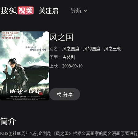
导航
风之国
别名：
风之国度
/
风的国度
/
风之王朝
类型：
古装剧
上映：
2008-09-10
分享
简介
KBS创社80周年特别企划剧《风之国》根据金真画家的同名漫画原著进