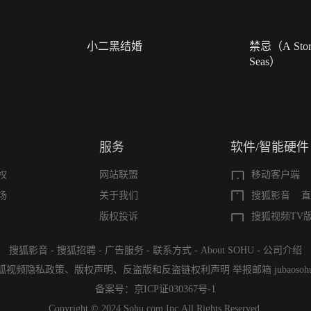
小二黑结婚
禁忌（A Story
Seas）
服务
软件/智能硬件
权
网站联盟
移动客户端
场
关于我们
搜狐影音
直
版权投诉
搜狐视频TV
搜狐影音
-
搜狐招聘
-
广告服务
-
联系方式
-
About SOHU
-
公司介绍
狐视频隐私政策
、
版权声明
、
反盗版和反盗链权利声明
举报邮箱
jubaoso
备案号：
京ICP证030367号-1
Copyright © 2024 Sohu.com Inc.All Rights Reserved.