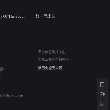
 Of The South
战斗里成长
私人女教
网络暴力有害信息举报
12318 文化市场举报
不良信息举报中心
算法推荐专项举报
北京互联网举报中心
亚运会举报专区
涉历史虚无举报
播+
网络谣言信息专项
版
涉政举报入口
涉未成年人举报
清朗自媒体乱象举报
hu@sohu-inc.com
涉民族宗教有害信息举报
清朗·生活服务类内容举报