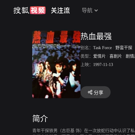
导航
热血最强
别名：
Task Force
/
野蛮干探
类型：
爱情片
/
喜剧片
/
剧情
上映：
1997-11-13
分享
简介
青年干探铁男（古巨基 饰）在一次放蛇行动中认识了私钟妹