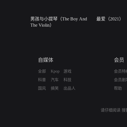
男孩与小提琴（The Boy And
最爱（2021）
The Violin）
自媒体
会员
全部
Kpop
游戏
会员特
科普
汽车
科技
会员剧
国风
搞笑
出品人
帮助
请仔细阅读
搜