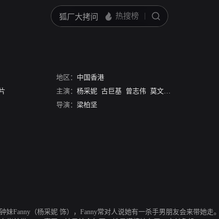
地区：
中国香港
片
主演：
杨采妮
古巨基
曾志伟
莫文蔚
苏志威
巫奇
导演：
梁柏坚
Fanny（杨采妮 饰），Fanny常对人说她有一杀手男朋友会来带她走。F