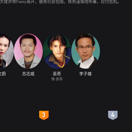
传说中的杀手（巫奇 饰）回来了，他杀死了黑社会集团大佬并带Fanny离开，被黑社会包围，铁男谨慎地布署，应付危机。
文蔚
苏志威
巫奇
李子雄
饰 杀手
4
5