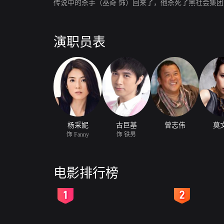
演职员表
杨采妮
古巨基
曾志伟
莫
饰 Fanny
饰 铁男
电影排行榜
2
3