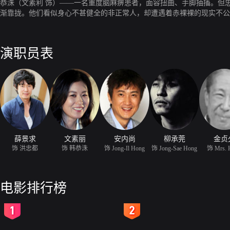
恭洙（文素利 饰）——一名重度脑麻痹患者，面容扭曲、手脚抽搐。但
渐靠拢。他们看似身心不甚健全的非正常人，却遭遇着赤裸裸的现实不公
演职员表
薛景求
文素丽
安内尚
柳承莞
金贞
饰 洪忠都
饰 韩恭洙
饰 Jong-Il Hong
饰 Jong-Sae Hong
饰 Mrs. 
电影排行榜
2
3