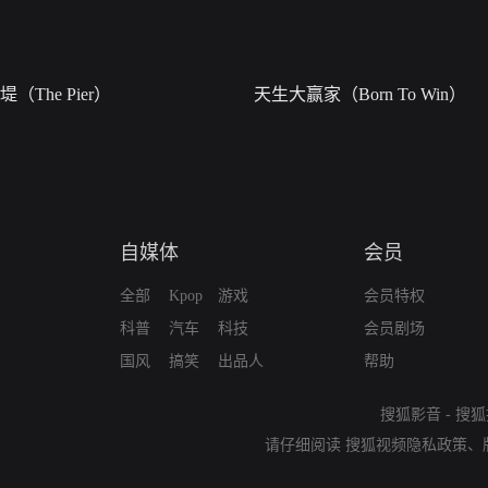
堤（The Pier）
天生大赢家（Born To Win）
自媒体
会员
全部
Kpop
游戏
会员特权
科普
汽车
科技
会员剧场
国风
搞笑
出品人
帮助
搜狐影音
-
搜狐
请仔细阅读
搜狐视频隐私政策
、