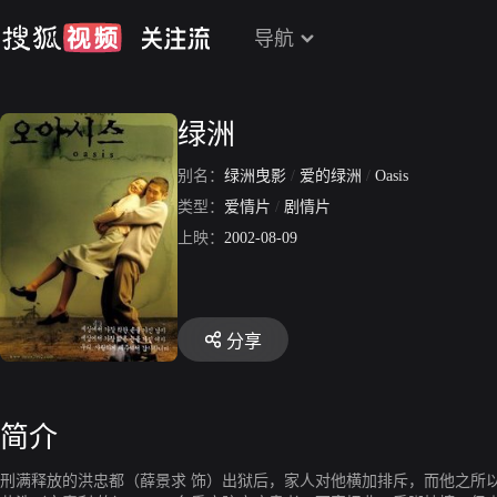
导航
绿洲
别名：
绿洲曳影
/
爱的绿洲
/
Oasis
类型：
爱情片
/
剧情片
上映：
2002-08-09
分享
简介
刑满释放的洪忠都（薛景求 饰）出狱后，家人对他横加排斥，而他之所