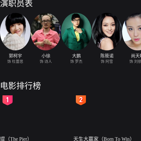
演职员表
郭柯宇
小徐
大鹏
陈筱诺
尚天
饰 杜蕾思
饰 诗人
饰 罗杰
饰 阿雪
饰 刘
电影排行榜
2
3
堤（The Pier）
天生大赢家（Born To Win）