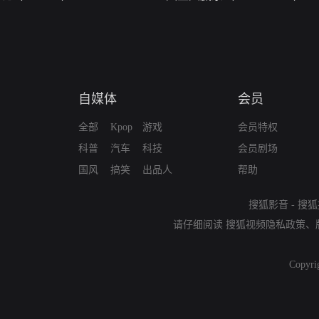
自媒体
会员
全部
Kpop
游戏
会员特权
科普
汽车
科技
会员剧场
国风
搞笑
出品人
帮助
搜狐影音
-
搜狐
请仔细阅读
搜狐视频隐私政策
、
Copyri