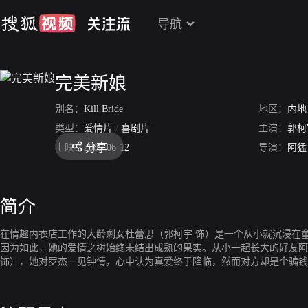
导航
完美新娘
别名：
Kill Bride
地区：
内地
类型：
爱情片
/
喜剧片
主演：
郭柯
分享
上映：
2009-06-12
导演：
阿猛
简介
在情趣内衣店工作的大龄剩女杜蕾思（郭柯宇 饰）是一个从小就沉浸在
因为如此，她的爱情之树始终未结出成熟的果实。从小一起长大的好友阿
饰），她对罗杰一见钟情，心中认为真爱终于降临，然而对方却是个骗钱