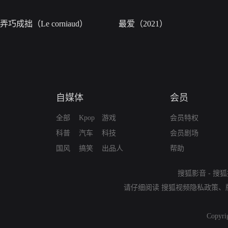
弄巧成拙（Le corniaud）
最爱（2021）
自媒体
会员
全部
Kpop
游戏
会员特权
科普
汽车
科技
会员剧场
国风
搞笑
出品人
帮助
搜狐影音
-
搜狐
请仔细阅读
搜狐视频隐私政策
、
Copyri