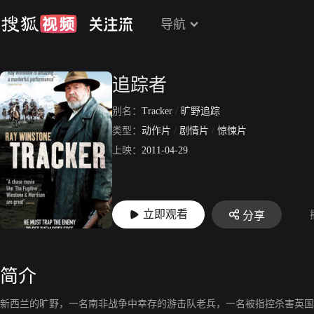
导航
追踪者
别名：
Tracker
/
旷野追踪
类型：
动作片
/
剧情片
/
惊悚片
上映：
2011-04-29
立即观看
分享
简介
新西兰的旷野，一名南非战争中幸存的游击队老兵，一名被指控杀害英国