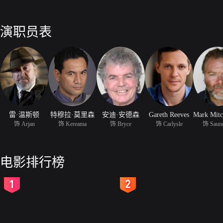
演职员表
雷·温斯顿
特穆拉·莫里森
安迪·安德森
Gareth Reeves
Mark Mitc
饰 Arjan
饰 Kereama
饰 Bryce
饰 Carlysle
饰 Saun
电影排行榜
2
3