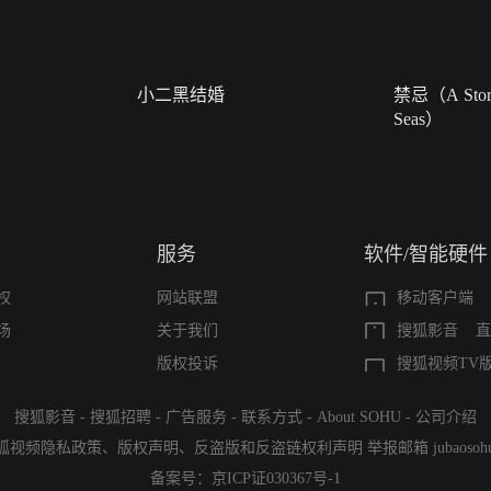
小二黑结婚
禁忌（A Story
Seas）
服务
软件/智能硬件
权
网站联盟
移动客户端
场
关于我们
搜狐影音
直
版权投诉
搜狐视频TV
搜狐影音
-
搜狐招聘
-
广告服务
-
联系方式
-
About SOHU
-
公司介绍
狐视频隐私政策
、
版权声明
、
反盗版和反盗链权利声明
举报邮箱
jubaoso
备案号：
京ICP证030367号-1