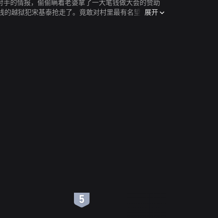
对手的情报，偷偷瞒着老婆拿了一大笔钱做大会的赞助
展开
线的越狱犯宋基泰抢走了。竟敢对村里最有名望的刑事
6
7