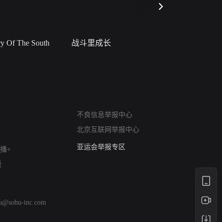
 Of The South
战斗里成长
私人女教
网络暴力有害信息举报
不良信息举报中心
12318 文化市场举报
北京互联网举报中心
算法推荐专项举报
亚运会举报专区
播+
涉历史虚无举报
版
网络谣言信息专项
涉政举报入口
涉未成年人举报
hu@sohu-inc.com
清朗自媒体乱象举报