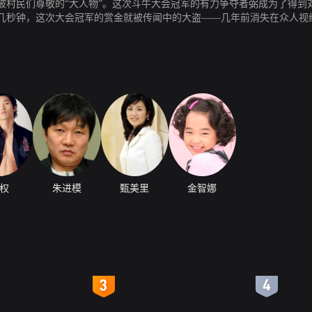
被村民们尊敬的“大人物”。这次斗牛大会冠军的有力争夺者弼成为了得到
几秒钟，这次大会冠军的赏金就被传闻中的大盗——几年前消失在众人视
权
朱进模
甄美里
金智娜
4
5