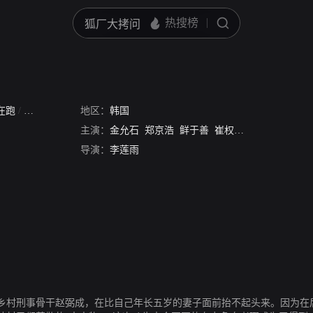
在跑
/
疾走海龟
地区：
韩国
主演：
金允石
郑京浩
鲜于善
崔权
朱进模
甄美里
导演：
李莲雨
乡村刑事骨干赵弼成，在比自己年长五岁的妻子面前抬不起头来。因为在