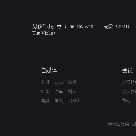
男孩与小提琴（The Boy And
最爱（2021）
The Violin）
自媒体
会员
全部
Kpop
游戏
会员特
科普
汽车
科技
会员剧
国风
搞笑
出品人
帮助
请仔细阅读
搜