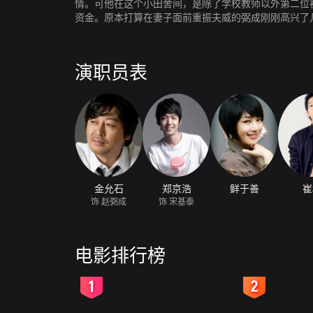
情。可他在这个小田舍间，是除了学校教师以外第二位
资金。原本打算在妻子面前重振夫威的弼成刚刚高兴了
发起挑战，赵弼成决心亮出隐藏多年的必杀技！
演职员表
金允石
郑京浩
鲜于善
崔
饰 赵弼成
饰 宋基泰
电影排行榜
2
3