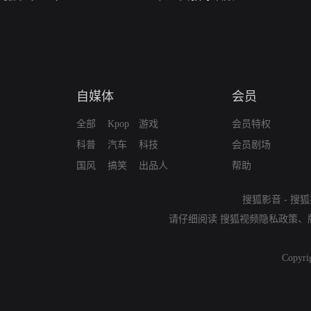
自媒体
会员
全部
Kpop
游戏
会员特权
科普
汽车
科技
会员剧场
国风
搞笑
出品人
帮助
搜狐影音
-
搜狐
请仔细阅读
搜狐视频隐私政策
、
Copyri