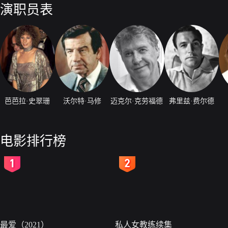
演职员表
芭芭拉·史翠珊
沃尔特·马修
迈克尔·克劳福德
弗里兹·费尔德
电影排行榜
2
3
最爱（2021）
私人女教练续集