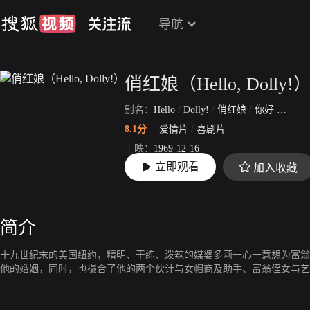
导航
俏红娘（Hello, Dolly!
别名：
Hello
/
Dolly!
/
俏红娘
/
你好
/
多莉
8.1分
爱情片
/
喜剧片
上映：
1969-12-16
立即观看
加入收藏
片长：
148分29秒
简介
十九世纪末的美国纽约，精明、干练、泼辣的媒婆多莉一心一意想为富翁
他的婚姻，同时，也撮合了他的两个伙计与女帽商及助手、富翁侄女与艺