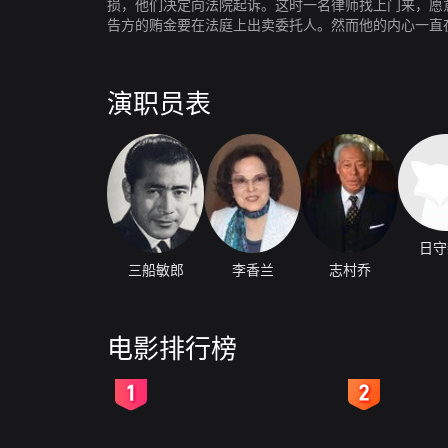
损，他们决定向法院起诉。这时一名律师找上门来，愿
告方的贿金要在法庭上出卖委托人。然而他的内心一直
演职员表
日守
三船敏郎
李香兰
志村乔
电影排行榜
2
3