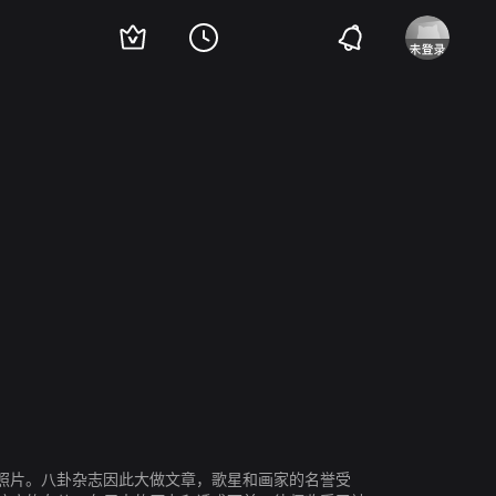
冈村文子
清水将夫
照片。八卦杂志因此大做文章，歌星和画家的名誉受