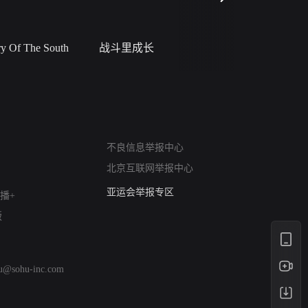
 Of The South
战斗里成长
私人女教
网络暴力有害信息举报
12318 文化市场举报
不良信息举报中心
算法推荐专项举报
北京互联网举报中心
亚运会举报专区
播+
涉历史虚无举报
网络谣言信息专项
版
涉政举报入口
涉未成年人举报
清朗自媒体乱象举报
hu@sohu-inc.com
涉民族宗教有害信息举报
清朗·生活服务类内容举报