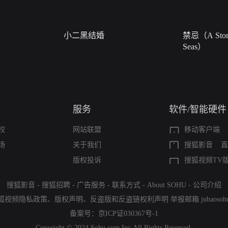
小二黑结婚
禁忌（A Story
Seas）
服务
软件/智能硬件
权
网站联盟
移动客户端
场
关于我们
搜狐影音
直
版权投诉
搜狐视频TV
搜狐影音
-
搜狐招聘
-
广告服务
-
联系方式
-
About SOHU
-
公司介绍
狐视频隐私政策
、
版权声明
、
反盗版和反盗链权利声明
举报邮箱
jubaoso
备案号：
京ICP证030367号-1
Copyright © 2024 Sohu.com Inc.All Rights Reserved.