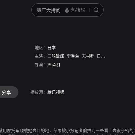
地区：
日本
主演：
三船敏郎
李香兰
志村乔
日守新一
清水一郎
导演：
黑泽明
播放源：
腾讯视频
分享
就用摩托车顺载她去目的地，结果被小报记者偷拍到一些看上去很亲密的