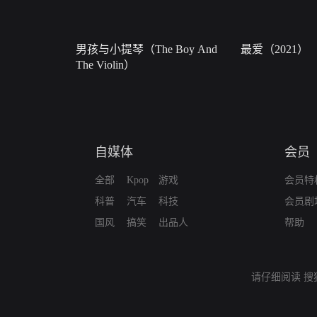
男孩与小提琴（The Boy And
最爱（2021）
The Violin）
自媒体
会员
全部
Kpop
游戏
会员特
科普
汽车
科技
会员剧
国风
搞笑
出品人
帮助
请仔细阅读
搜