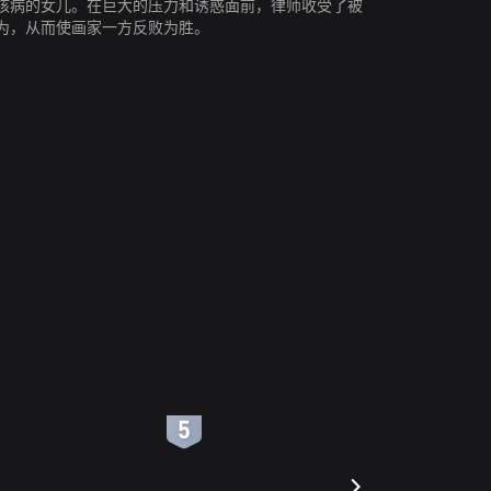
核病的女儿。在巨大的压力和诱惑面前，律师收受了被
为，从而使画家一方反败为胜。
6
7