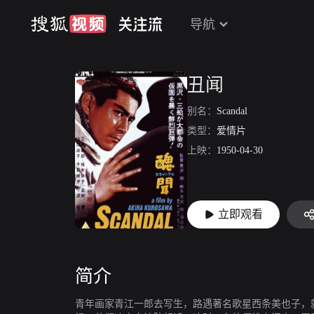
导航
丑闻
别名：
Scandal
类型：
爱情片
上映：
1950-04-30
立即观看
简介
青年画家青江一郎去写生，路遇著名歌星西条美也子，